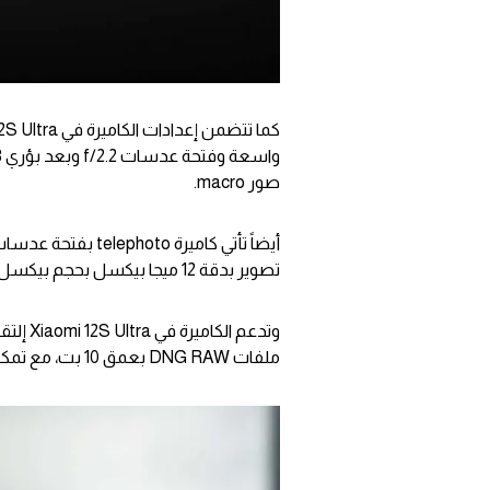
صور macro.
تصوير بدقة 12 ميجا بيكسل بحجم بيكسل 1.6µm.
ملفات DNG RAW بعمق 10 بت، مع تمكين ملفات تعريف Adobe Lightroom.