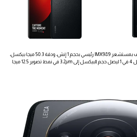
وفي إعدادات الكاميرة تقدم شاومي الهاتف بمستشعر IMX989 رئيسي بحجم 1 إنش، ودقة 50.3 ميجا بيكسل،
ويدعم هذا المستشعر تقنية دمج البيكسل 4 في 1 ليصل حجم البيكسل إلى 3.2µm في نمط تصوير 12.5 ميجا