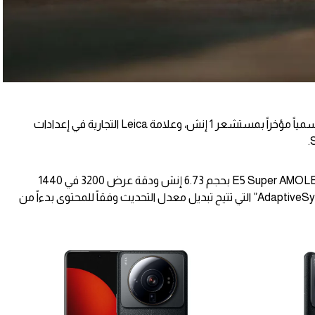
انطلق هاتف شاومي Xiaomi 12S Ultra رسمياً مؤخراً بمستشعر 1 إنش، وعلامة Leica التجارية في إعدادات
يتميز هاتف Xiaomi 12S Ultra بشاشة E5 Super AMOLED بحجم 6.73 إنش ودقة عرض 3200 في 1440
بيكسل، كما تدعم الشاشة تقنية “AdaptiveSync Pro” التي تتيح تبديل معدل التحديث وفقاً للمحتوى بدءاً من