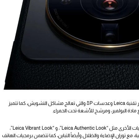
كما يدعم إعدادات الكاميرة في هذا الإصدار تقنية Leica وعدسات 8P والتي تعالج مشاكل التشويش، كما تتميز
مادة البولمير، ومرشح للأشعة تحت الحمراء.
أيضاً تتضمن إعدادات الكاميرة بعض التقنيات الأخرى مثل “Leica Authentic Look”، و “Leica Vibrant Look”،
 مع توزان الإضاءة والظلال وأيضاً التباين، كما تتضمن برمجيات الهاتف