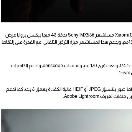
كما تتضمن إعدادات الكاميرة في Xiaomi 12S Ultra مستشعر Sony IMX586 بدقة 48 ميجا بيكسل بزوايا عرض
واسعة وفتحة عدسات f/2.2 وبعد بؤري 13مم، ويدعم هذا المستشعر ميزة التركيز التلقائي، مع القدرة على إلتقاط
أيضاً تأتي كاميرة telephoto بفتحة عدسات f/4.1، وبعد بؤري 120 مم، وعدسات periscope، وتدعم الكاميرات
وتدعم الكاميرة في Xiaomi 12S Ultra إلتقاط صور بتنسيق JPEG أو HEIF عالية الكفاءة بعمق 8 بت، كما تدعم