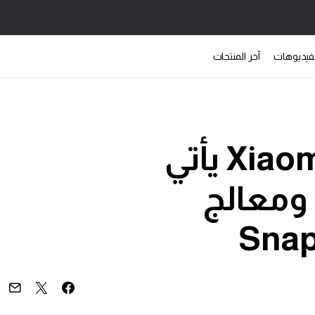
فيديوهات
آخر المنتجات
هاتف Xiaomi 12S Ultra يأتي
1 إنش ومعالج
Snap