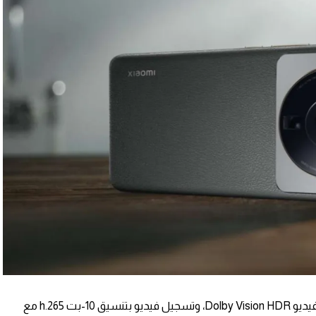
كما يأتي Xiaomi 12S Ultra بميزة تسجيل فيديو Dolby Vision HDR، وتسجيل فيديو بتنسيق 10-بت h.265 مع