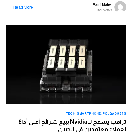
Rami Maher
Read More
10/12/2025
TECH
SMARTPHONE
PC
GADGETS
ترامب يسمح لـ Nvidia ببيع شرائح أعلى أداءً
لعملاء معتمدين في الصين