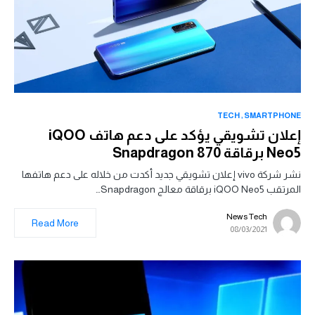
TECH
SMARTPHONE
إعلان تشويقي يؤكد على دعم هاتف iQOO
Neo5 برقاقة Snapdragon 870
نشر شركة vivo إعلان تشويقي جديد أكدت من خلاله على دعم هاتفها
المرتقب iQOO Neo5 برقاقة معالج Snapdragon…
News Tech
Read More
08/03/2021