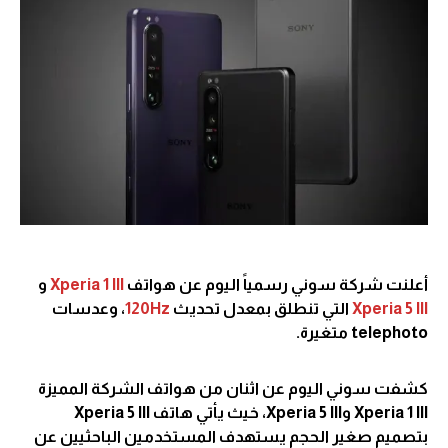
أعلنت شركة سوني رسمياً اليوم عن هواتف
Xperia 1 III
و
Xperia 5 III
التي تنطلق بمعدل تحديث
120Hz
، وعدسات
telephoto متغيرة.
كشفت سوني اليوم عن اثنان من هواتف الشركة المميزة
Xperia 1 III وXperia 5 III، خيث يأتي هاتف Xperia 5 III
بتصميم صغير الحجم يستهدف المستخدمين الباحثيين عن