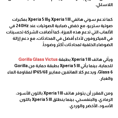
اللاسلكي.
كما تدعم سوني هاتفي Xperia 1 III وXperia 5 III بمكبرات
صوتية ستريو، مع خفض ضبابية الصوتيات عند 240Hz في
الألعاب التي تدعم هذه الميزة، كما أضافت الشركة تحسينات
في الميكروفون لآداء أفضل في المحادثات، مع دعم إزالة
الضوضاء الخلفية لمحادثات أكثر وضوحاً.
ويأتي هاتف Xperia 1 III بطبقة
Gorilla Glass Victus
للحماية، بينما يأتي Xperia 5 III بطبقة حماية من Gorilla
Glass 6، ويدعم كلا الهاتفين معايير IP65/68 لمقاومة الماء
والغبار.
ومن المقرر أن يتوفر هاتف Xperia 1 III باللون الأسود،
الرمادي، والبنفسجي، بينما ينطلق Xperia 5 III باللون
الأسود، الأخضر والوردي.