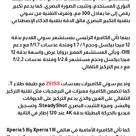
البؤري المستخدم، وتثبيت الصورة البصري، كما يدعم تكبير
رقمي إلى ما يعادل 300 مم، وتعرف التقنية من سوني
بتقنية التكبير البصري فائق الدقة بتقنية الذكاء الإصطناعي.
بينما تأتي الكاميرة الرئيسي بمستشعر سوني القديم بدقة
12 ميجا بيكسل وحجم 1 / 1.7 وفتحة عدسات f/1.7 مع دعم
OIS، ويأتي المستشعر المميز بزوايا عرض واسعة بدقة 12
ميجا بيكسل وحجم مستشعر 1/2.6 وفتحة عدسات f/2.2
مع دعم التركيز التلقائي.
وتدعم سوني الكاميرات بعدسات
ZEISS
مع طبقة طلاء T،
كما تتضمن الكاميرة مميزات في البرمجيات مثل تقنية التركيز
التلقائي على العين والذي يدعم التركيز على الحيوانات
والبشر، وميزة التثبيت البصري SteadyShot، وتسجيل
فيديو بالحركة البطيئة بدقة 4K عند 120 إطار في الثانية.
كما تأتي الكاميرة الأمامية في هاتفي Xperia 1 III وXperia 5 III