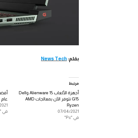
بقلم:
News Tech
مرتبط
أجهزة الألعاب Alienware 15 وDell
أفضل
G15 تتوفر الآن بمعالجات AMD
عام 2021 من Wiki.tn
2021
Ryzen
07/04/2021
في "Pc"
في "Pc"