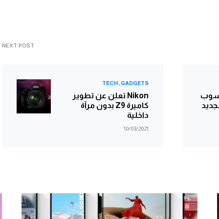
NEXT POST
TECH
GADGETS
اسوب
Nikon تعلن عن تطوير
Laatitu“ الجديد
كاميرة Z9 بدون مرآة
داخلية
10/03/2021