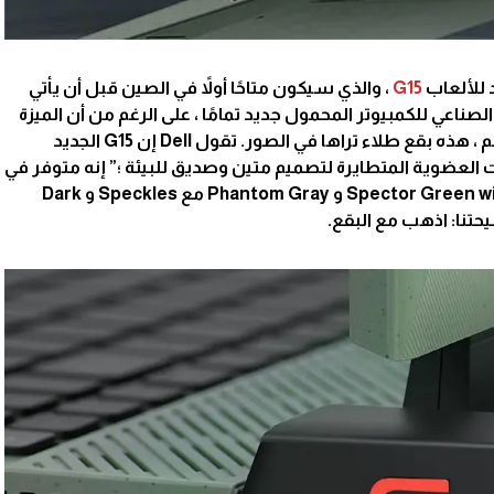
 للألعاب
G15
، والذي سيكون متاحًا أولاً في الصين قبل أن يأتي
صناعي للكمبيوتر المحمول جديد تمامًا ، على الرغم من أن الميزة
الأكثر بروزًا قد تكون وظيفة الطلاء. نعم ، هذه بقع طلاء تراها في الصور. تقول Dell إن G15 الجديد
لعضوية المتطايرة لتصميم متين وصديق للبيئة ؛” إنه متوفر في
colorways بما في ذلك Spector Green with Speckles و Phantom Gray مع Speckles و Dark