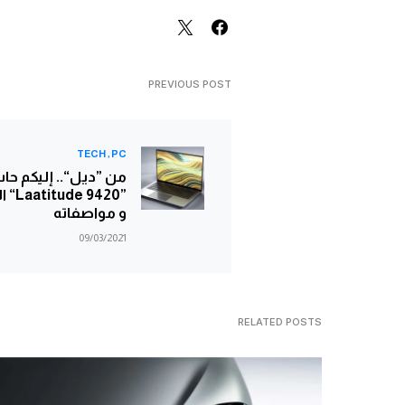
PREVIOUS POST
TECH
PC
من ”ديل“.. إليكم ح
”de 9420
و مواصفاته
09/03/2021
RELATED POSTS