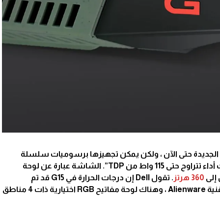
ولديها “ثلاثة خيارات أداء تتراوح حتى 115 واط من TDP”. الشاشة عبارة عن لوحة
إلى
360 هرتز
. تقول Dell إن درجات الحرارة في G15 قد تم
تحسينها بفضل التصميم القائم على تقنية Alienware ، وهناك لوحة مفاتيح RGB اختيارية ذات 4 مناطق