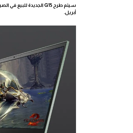
سيتم طرح G15 الجديدة للب
أبريل.