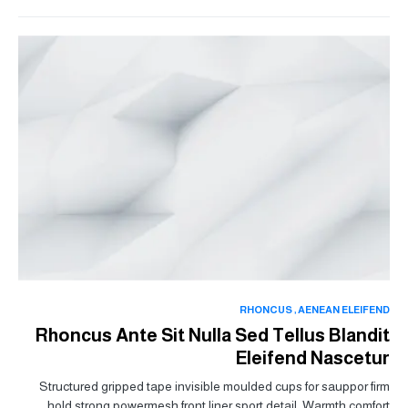
RHONCUS
AENEAN ELEIFEND
Rhoncus Ante Sit Nulla Sed Tellus Blandit
Eleifend Nascetur
Structured gripped tape invisible moulded cups for sauppor firm
hold strong powermesh front liner sport detail. Warmth comfort…