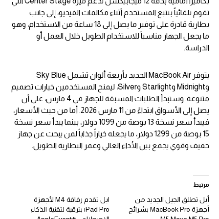
بكاميرا أمامية بدقة 12 ميجابيكسل تدعم ميزة Center Stage التي
تقوم تلقائياً بتتبع المستخدم أثناء مكالمات الفيديو، إلى جانب
بطارية قادرة على توفير ما يصل إلى 18 ساعة من الاستخدام، وهو
ما يجعل الجهاز مناسباً للاستخدام الطويل خلال العمل أو
الدراسة.
يتوفر MacBook Air الجديد بأربعة ألوان تشمل Sky Blue
وMidnight وStarlight وSilver، ليمنح المستخدمين خيارات تصميم
متنوعة. وستبدأ الطلبات المسبقة للجهاز في 4 مارس، على أن
يصل إلى الأسواق ابتداءً من 11 مارس 2026. أما من حيث الأسعار،
فيبدأ سعر نسخة 13 بوصة من 1099 دولار، بينما يبدأ سعر نسخة
15 بوصة من 1299 دولار، ما يجعله خياراً جذاباً لمن يبحث عن جهاز
خفيف وقوي يجمع بين الأداء العالي وعمر البطارية الطويل.
مرتبط
أبل تطلق الجيل الجديد من
ابل تقدم رقاقة M4 لأجهزة
أجهزة MacBook Pro بشرائح
iPad Pro بترقية لتقنية الذكاء