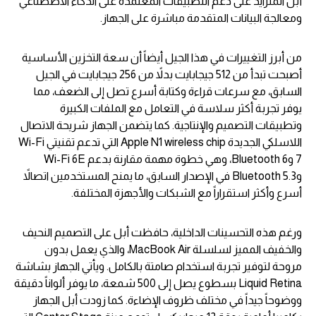
أبل المتزايد على دعم التطبيقات المعتمدة على الذكاء الاصطناعي
ومعالجة البيانات المتقدمة مباشرة على الجهاز.
من أبرز التغييرات في هذا الجيل أيضاً أن سعة التخزين الأساسية
أصبحت تبدأ من 512 جيجابايت بدلاً من 256 جيجابايت في الجيل
السابق، مع سرعات قراءة وكتابة أسرع تصل إلى الضعف، مما
يوفر تجربة أكثر سلاسة في التعامل مع الملفات الكبيرة
وتطبيقات التصميم والإنتاجية. كما يتضمن الجهاز شريحة الاتصال
اللاسلكي الجديدة Apple N1 wireless chip التي تدعم تقنيتي Wi-Fi
7 وBluetooth 6، وهي خطوة مهمة مقارنة بدعم Wi-Fi 6E
وBluetooth 5.3 في الإصدار السابق، ما يمنح المستخدمين اتصالاً
أسرع وأكثر استقراراً مع الشبكات والأجهزة المختلفة.
ورغم هذه التحسينات الداخلية، حافظت أبل على التصميم النحيف
والخفيف المميز لسلسلة MacBook Air، والذي يعمل بدون
مروحة لتوفير تجربة استخدام صامتة بالكامل. ويأتي الجهاز بشاشة
Liquid Retina بسطوع يصل إلى 500 شمعة، ما يوفر ألواناً دقيقة
ووضوحاً جيداً في مختلف ظروف الإضاءة. كما زودت أبل الجهاز