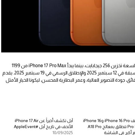
يبدأ سعر iPhone 17 Pro من 1099 دولارًا لسعة تخزين 256 جيجابايت، بينما يبدأ iPhone 17 Pro Max من 1199
دولارًا لنفس السعة، مع بدء الطلبات المسبقة في 12 سبتمبر 2025 والإطلاق الرسمي في 19 سبتمبر 2025. يقدم
ائق، جودة التصوير العالية، وعمر البطارية المحسن، ليكونا الخيار الأمثل
هواتف iPhone 16 Pro وiPhone 16
آبل تكشف أخيراً عن iPhone 17 Air
Pro Max تنطلق بمعالج A18 Pro
الأنحف في تاريخ آبل #AppleEvent
 أكبر في الشاشة
10/09/2025