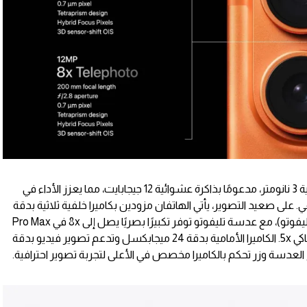
بتقنية 3 نانومتر، مدعومًا بذاكرة عشوائية 12 جيجابايت، مما يعزز الأداء في
. على صعيد التصوير، يأتي الهاتفان مزودين بكاميرا خلفية ثلاثية بدقة
48 ميجابكسل (رئيسية، فائقة الاتساع، وتليفوتو)، مع عدسة تليفوتو توفر تكبيرًا بصريًا يصل إلى 8x في Pro Max
و3.5x في Pro، بالإضافة إلى تكبير رقمي يحاكي 5x. الكاميرا الأمامية بدقة 24 ميجابكسل وتدعم تصوير فيديو بدقة
لعدسة وزر تحكم بالكاميرا مخصص في الأعلى لتجربة تصوير احترافية.