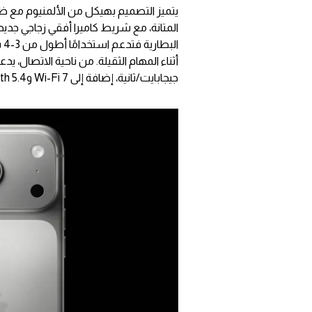
المتانة، مع شريط كاميرا أفقي زجاجي جديد، و
ال
أثناء المهام الثقيلة. من ناحية الاتصال، ي
جيجابايت/ثانية، إضافة إلى Wi-Fi 7 وBluetooth 5.4 لضمان اتصال سريع ومستقر.