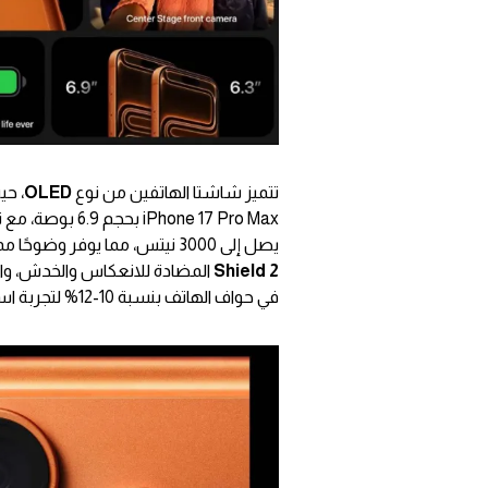
تتميز شاشتا الهاتفين من نوع
OLED
iPhone 17 Pro Max بحجم 6.9 بوصة، مع تقنية
يصل إلى 3000 نيتس، مما يوفر وضوحًا ممتازًا حتى في ضوء الشمس المباشر. الشاشة مزودة بطبقة
Shield 2
المضادة للانعكاس والخدش، والت
في حواف الهاتف بنسبة 10-12% لتجربة استخدام أكثر راحة.