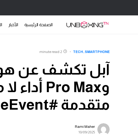
الصفحة الرئيسية
الأخبار
ال
2 minute read
TECH
SMARTPHONE
وPro Max أد
متقدمة #AppleEvent
Rami Maher
10/09/2025