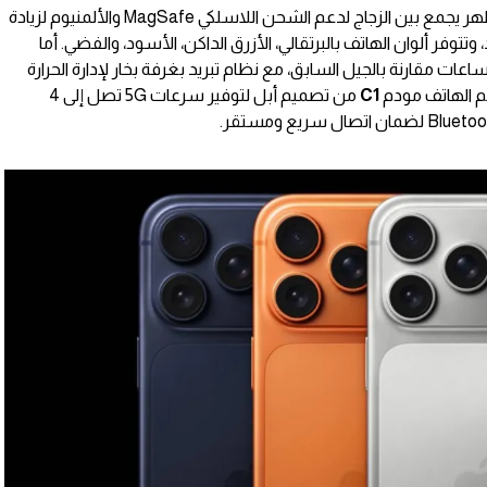
يتميز التصميم بهيكل من الألمنيوم مع ظهر يجمع بين الزجاج لدعم الشحن اللاسلكي MagSafe والألمنيوم لزيادة
تتوفر ألوان الهاتف بالبرتقالي، الأزرق الداكن، الأسود، والفضي. أما
بطارية فتدعم استخدامًا أطول من 3-4 ساعات مقارنة بالجيل السابق، مع نظام تبريد بغرفة بخار لإدارة الحرارة
دعم الهاتف مودم
C1
من تصميم أبل لتوفير سرعات 5G تصل إلى 4