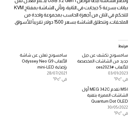
وتضم الشاشة أيضاً موصل USB 3.2 Gen 1 يدعم معدل نقل
بيانات بسرعة 5 جيجابت في الثانية، وتأتي الشاشة بمفتاح KVM
للتحكم في اثنان من أجهزة الحاسب بمجموعة واحدة من
الملحقات، وتنطلق الشاشة بسعر 1500 دولار تقريباً للأسواق.
مرتبط
سامسونج تكشف عن جيل
سامسونج تعلن عن شاشة
جديد من الشاشات المخصصة
الألعاب Odyssey Neo G9
للألعاب #ces2023
بإضاءة mini-LED
28/07/2021
03/01/2023
في "Pc"
في "Pc"
MSI تقدم MEG 342C أول
الشاشات المميزة بتقنية
Quantum Dot OLED
30/05/2022
في "Pc"