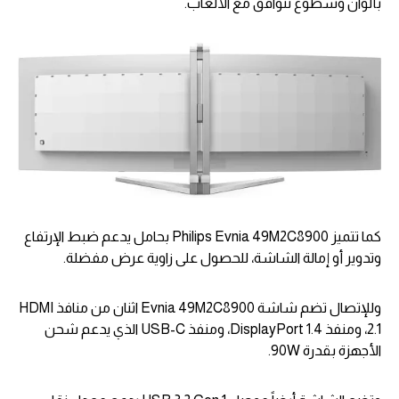
بألوان وسطوع تتوافق مع الألعاب.
كما تتميز Philips Evnia 49M2C8900 بحامل يدعم ضبط الإرتفاع
وتدوير أو إمالة الشاشة، للحصول على زاوية عرض مفضلة.
وللإتصال تضم شاشة Evnia 49M2C8900 اثنان من منافذ HDMI
2.1، ومنفذ DisplayPort 1.4، ومنفذ USB-C الذي يدعم شحن
الأجهزة بقدرة 90W.