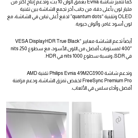
كما تتميز شاشة Evnia بعمق ألوان 10 بت، وتدعم إنتاج أكثر من
مليار لون بأعلى دقة، من جانب أخر تجمع الشاشة بين تقنية
OLED وتقنية “quantum dots” لدفع أعلى تباين في الشاشة، مع
لون أسود غامر، وألوان حيوية.
أيضاً تدعم الشاشة معايير “VESA DisplayHDR True Black
400″ لمستويات أفضل من اللون الأسود، مع سطوع 250 nits
في SDR، ونسبة سطوع 1000 nits في HDR.
وتدعم شاشة Philips Evnia 49M2C8900 تقنية AMD
FreeSync Premium Pro لخفض تمزق الشاشة، ودعم مزامنة
أفضل وآداء سلس في الألعاب.