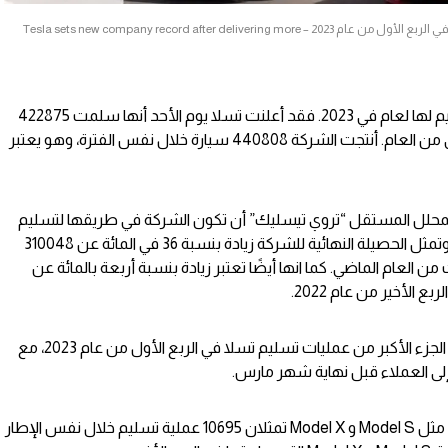
تسلا تسجل رقم قياسي جديد بعد تسليم أكثر من 422000 سيارة كهربائية في الربع الأول من عام 2023 – Tesla sets new company record after delivering more
شاركت شركة تسلا أول تقرير إنتاج وتسليم لها لعام في 2023. فقد أعلنت تسلا يوم الأحد أنها سلمت 422875
سيارة كهربائية خلال الأشهر الثلاثة الأولى من العام. أنتجت الشركة 440808 سيارة خلال نفس الفترة، وهو يعتبر
المحلل المستقل “تروي تيسليك” أن تكون الشركة في طريقها لتسليم
427000 سيارة في الربع الأول من العام. وتمثل الحصيلة النهائية للشركة زيادة بنسبة 36 في المائة عن 310048
 العام الماضي. كما انها أيضًا تعتبر زيادة بنسبة أربعة بالمائة عن
ولقد شكلت كل من Model 3 و Model Y الجزء الأكبر من عمليات تسليم تسلا في الربع الأول من عام 2023، مع
وبالمقارنة، فإن سيارات تسلا الأكثر تكلفة مثل Model S و Model X تمثلان 10695 عملية تسليم خلال نفس الإطار