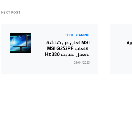
NEXT POST
TECH
GAMING
رة
MSI تعلن عن شاشة
الألعاب MSI G253PF
بمعدل تحديث 380 Hz
03/04/2023