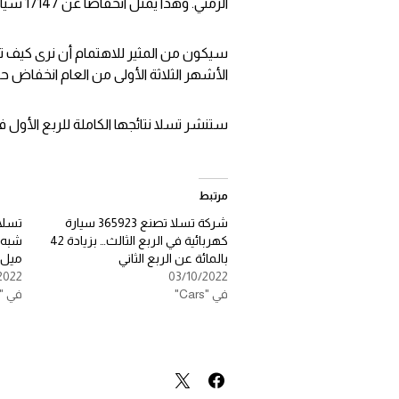
الزمني. وهذا يمثل انخفاضًا عن 17147 سيارة Model S و Model X التي سلمتها في الربع الأخير.
سيكون من المثير للاهتمام أن نرى كيف تؤ
الأشهر الثلاثة الأولى من العام انخفاض 
ستنشر تسلا نتائجها الكاملة للربع الأول في 19 أبر
مرتبط
شركة تسلا تصنع 365923 سيارة
تسلا 
كهربائية في الربع الثالث… بزيادة 42
بالمائة عن الربع الثاني
ميل
2022
03/10/2022
في "Cars"
في "Cars"