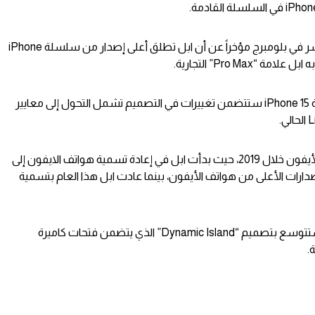
كشف المحلل Mark Gurman في تقرير نشر في بلومبرج مؤخراً عن أن ابل تطلق أعلى إصدار من سلسلة iPhone
ويوضح تقرير “Mark Gurman” أن سلسلة iPhone 15 ستتضمن تغييرات في التصميم تشمل التحول إلى معايير
ولقد كان التحديث الجذري الأخير لهواتف الأيفون خلال 2019، حيث بدأت ابل في إعادة تسمية هواتف الايفون إلى
Pro M” لتعبر عن الإصدارات الأعلى من هواتف الأيفون، بينما عادت ابل هذا العام بتسمية
من جانب أخر تشير التوقعات إلى أن ابل ستتوسع بتصميم “Dynamic Island” الذي يتضمن فتحات كاميرة