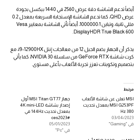
أيضاً تدعم الشاشة دقة عرض 2560 في 1440 بيكسل بجودة
عرض QHD، كما تدعم الشاشة الإستجابة السريعة بمعدل 0.2
مللي ثانية، وتباين 1000000:1، أيضاً تأتي الشاشة بمعايير Vesa
DisplayHDR True Black 600.
يذكر أن الجهاز يضم الجيل 12 من معالجات إنتل i9-12900HX، مع
كرت شاشة GeForce RTX من سلسلة NVIDIA 30، كما يأتي
بتصميم وتكوينات تعزز تجربة الألعاب بأعلى مستوى.
مرتبط
MSI تعلن عن شاشة الألعاب
جهاز MSI Titan GT77 أول
MSI G253PF بمعدل تحديث
إصدار بشاشة 4K mini-LED
380 Hz
بمعدل تحديث 144Hz في
#ces2023
03/04/2023
في "Gaming"
05/01/2023
في "Pc"