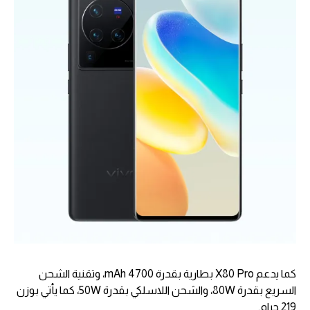
كما يدعم X80 Pro بطارية بقدرة 4700 mAh، وتقنية الشحن
السريع بقدرة 80W، والشحن اللاسلكي بقدرة 50W، كما يأتي بوزن
219 جرام.