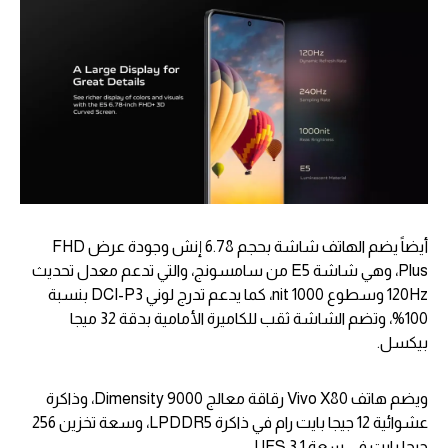
أيضاً يضم الهاتف شاشة بحجم 6.78 إنش وجودة عرض FHD
Plus، وهي شاشة E5 من سامسونج، والتي تدعم معدل تحديث
120Hz وسطوع 1000 nit، كما يدعم تدرج لوني DCI-P3 بنسبة
100%، وتضم الشاشة ثقب للكاميرة الأمامية بدقة 32 ميجا
بيكسل.
ويضم هاتف Vivo X80 رقاقة معالج Dimensity 9000، وذاكرة
عشوائية 12 جيجا بايت رام في ذاكرة LPDDR5، وسعة تخزين 256
جيجا بايت في سعة UFS 3.1.