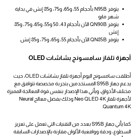
يتوفر N95B بأحجام 55، و65، و75، و85 إنش في بداية
شهر مايو
يتوفر QN90B الآن بأحجام 43، 50 و55، و65، و75، و85
إنش
يتوفر QN85B الآن بأحجام 55، و65، و75، و85 إنش.
أجهزة تلفاز سامسونج بشاشات OLED
أطلقت سامسونج اليوم أجهزة تلفاز بشاشات OLED، حيث
يدعم جهاز S95B المستخدمين بتجربة مخصصة تتوافق مع
مختلف الأذواق، ويأتي هذا الإصدار بنفس قوة المعالجة المميزة
لأجهزة تلفاز Neo QLED 4K وذلك بفضل معالج Neural
Quantum 4K.
كما يأتي جهاز S95B بعدد من التقنيات التي تعمل على تعزيز
السطوع، ودقة وواقعية الألوان مقارنة بالإصدارات السابقة