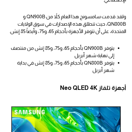
ولقد قدمت سامسونج هذا العام كلاً من QN900B و
QN800B، حيث تنطلق هذه الإصدارات في سوق الولايات
المتحدة، على أن تتوفر الأجهزة بأحجام 65، و75، وأيضاً 85 إنش.
يتوفر QN900B بأحجام 65، و75، و85 إنش من منتصف
إلى نهاية شهر أبريل
يتوفر QN800B بأحجام 65، و75، و85 إنش في بداية
شهر أبريل
أجهزة تلفاز Neo QLED 4K