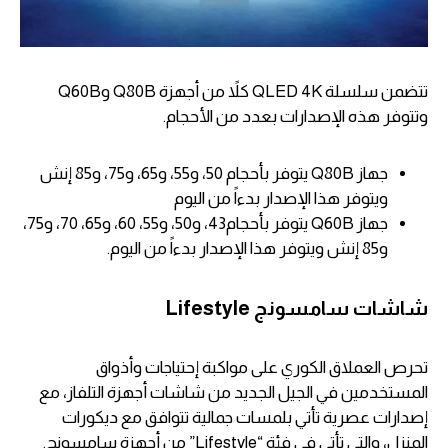
تتضمن سلسلة QLED 4K كلاً من أجهزة Q80B وQ60B
وتتوفر هذه الإصدارات بعدد من الأحجام.
جهاز Q80B يتوفر بأحجام 50، و55، و65، و75، و85 إنش
ويتوفر هذا الإصدار بدءاً من اليوم
جهاز Q60B يتوفر بأحجام43، و50، و55، 60، و65، 70، و75،
و85 إنش ويتوفر هذا الإصدار بدءاً من اليوم.
شاشات سامسونج Lifestyle
تحرص العملاق الكوري على مواكبة إحتياجات وأذواق
المستخدمين في الجيل الجديد من شاشات أجهزة التلفاز، مع
إصدارات عصرية تأتي بلمسات جمالية تتوافق مع ديكورات
المنزل، والتي تأتي في فئة “Lifestyle” من أجهزة سامسونج.