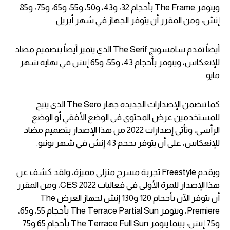
ويتوفر The Frame بأحجام 32، و43، و50، و55، و65، و75، و85
إنش، ومن المقرر أن يتوفر الجهاز في شهر أبريل.
أيضاً تقدم سامسونج The Serif الذي يتميز أيضاً بتصميم مضاد
للإنعكاس، ويتوفر بأحجام 43، و55، و65 إنش في نهاية شهر
مايو.
كما تتضمن الإصدارات الجديدة جهاز The Sero الذي يتيح
للمستخدمين عرض المحتوى في الوضع الأفقي أو الوضع
الرأسي، وتأتي إصدارات 2022 من هذا الإصدار بتصميم مضاد
للإنعكاس، على أن يتوفر بحجم 43 إنش في شهر يونيو.
ويقدم Freestyle تجربة مسرح منزلي مميزة، ولقد كشف عن
هذا الإصدار للمرة الأولى في فعاليات CES 2022، ومن المقرر
أن يتوفر الآن بأحجام 120 و130 إنش لجهاز العرض The
Premiere، ويتوفر The Terrace Partial Sun بأحجام 55، و65،
و75 إنش، بينما يتوفر The Terrace Full Sun بأحجام 65 و75