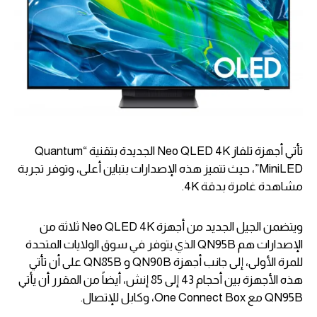
تأتي أجهزة تلفاز Neo QLED 4K الجديدة بتقنية “Quantum
MiniLED”، حيث تتميز هذه الإصدارات بتباين أعلى، وتوفر تجربة
مشاهدة غامرة بدقة 4K.
ويتضمن الجيل الجديد من أجهزة Neo QLED 4K ثلاثة من
الإصدارات هم QN95B الذي يتوفر في سوق الولايات المتحدة
للمرة الأولى، إلى جانب أجهزة QN90B و QN85B على أن تأتي
هذه الأجهزة بين أحجام 43 إلى 85 إنش، أيضاً من المقرر أن يأتي
QN95B مع One Connect Box، وكابل للإتصال.