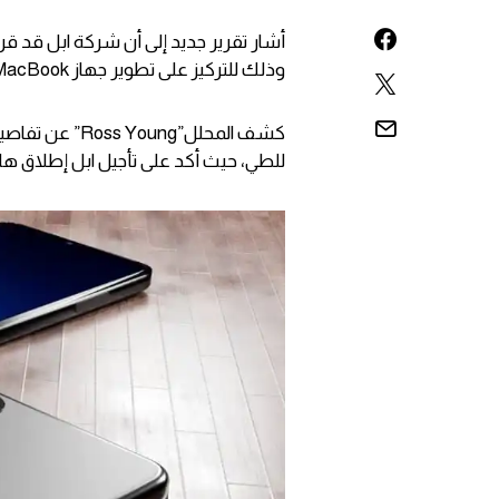
وذلك للتركيز على تطوير جهاز MacBook قابل للطي.
كشف المحلل”ng
للطي، حيث أكد على تأجيل ابل إطلاق هات