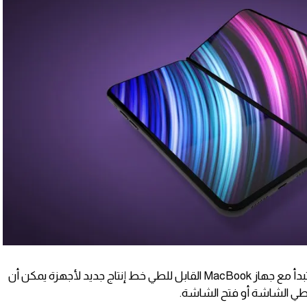
من جانب أخر تشير التوقعات إلى أن ابل تبدأ مع جهاز MacBook القابل للطي خط إنتاج جديد لأجهزة يمكن أن
 طي الشاشة أو فتح الشاشة.