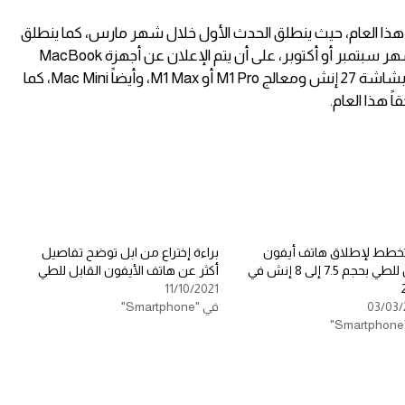
هذا العام، حيث ينطلق الحدث الأول خلال شهر مارس، كما ينطلق
حدث المطورين ومن ثم حدث أخر في شهر سبتمبر أو أكتوبر، على أن يتم الإعلان عن أجهزة MacBook
الجديدة المميزة بمعالج M2، وiMac Pro بشاشة 27 إنش ومعالج M1 Pro أو M1 Max، وأيضاً Mac Mini، كما
تخطط لإطلاق هاتف أيفون
براءة إختراع من ابل توضح تفاصيل
قابل للطي بحجم 7.5 إلى 8 إنش في
أكثر عن هاتف الأيفون القابل للطي
11/10/2021
03/03/
في "Smartphone"