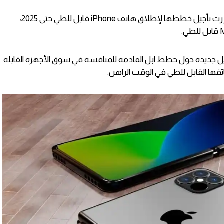
أشار تقرير جديد إلى أن شركة ابل قد قررت تأجيل خططها لإطلاق هاتف iPhone قابل للطي حتى 2025،
Ross You” عن تفاصيل جديدة حول خطط ابل القادمة للمنافسة في سوق الأجهزة القابلة
فها القابل للطي في الوقت الراهن.