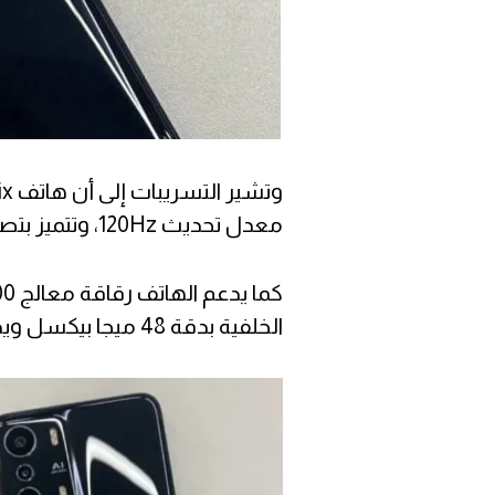
معدل تحديث 120Hz، وتتميز بتصميم مسطح، بينما يأتي الإطار بتصميم منحني.
الخلفية بدقة 48 ميجا بيكسل ويدعم التكبير حتى 30 مرة.