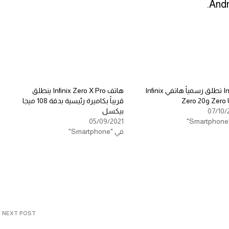
Infinix تطلق رسمياً هاتفي Infinix
هاتف Infinix Zero X Pro ينطلق
Ze وZero 20
قريباً بكاميرة رئيسية بدقة 108 ميجا
07/10/
بيكسل
05/09/2021
في "Smartphone"
NEXT POST