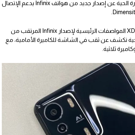
كشفت أحدث التسريبات المصورة الحية عن إصدار جديد من هواتف Infinix يدعم الإتصال
أوضح تقرير جديد من مطوري XDA المواصفات الرئيسية لإصدار Infinix المرتقب من
 صور حية تكشف عن ثقب في الشاشة للكاميرة الأمامية، مع
ميرة ثلاثية.