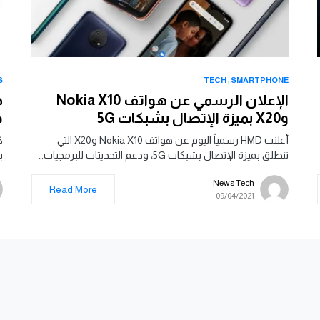
S
TECH
SMARTPHONE
الإعلان الرسمي عن هواتف Nokia X10
وX20 بميزة الإتصال بشبكات 5G
في 
أعلنت HMD رسمياً اليوم عن هواتف Nokia X10 وX20 التي
تنطلق بميزة الإتصال بشبكات 5G، ودعم التحديثات للبرمجيات…
بتصم
News Tech
Read More
09/04/2021