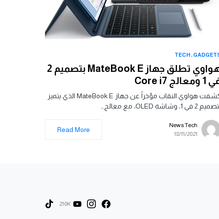
TECH
GADGET
هواوي تطلق جهاز MateBook E بتصميم 2
1 ومعالج Core i7
كشفت هواوي النقاب مؤخراً عن جهاز MateBook E الذي يتميز
يم 2 في 1، وشاشة OLED، مع معالج…
News Tech
Read More
18/11/2021
210K