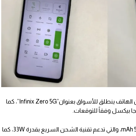
أيضاً تشير بعض التوقعات إلى أن الهاتف ينطلق للأسواق بعنوان”Infinix Zero 5G”، كما
ويضم الهاتف بطارية بقدرة 5000 mAh، والتي تدعم تقنية الشحن السريع بقدرة 33W، كما