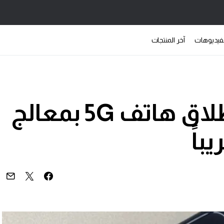
فيديوهات
آخر المنتجات
Infinix تخطط لإطلاق هاتف 5G بمعالج