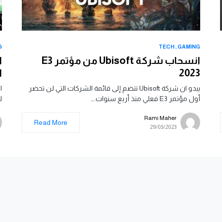
S
TECH
GAMING
انسحاب شركة Ubisoft من مؤتمر E3
2023
ا
يبدو ان شركة Ubisoft تنضم إلى قائمة الشركات التي لن تحضر
أول مؤتمر E3 فعلي منذ أربع سنوات.…
ل
Rami Maher
Read More
29/03/2023