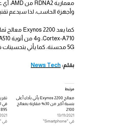
معماري
وأجهزة الحاسب، لذا سيدعم تقنية
5G محسنة، كما يأتي بتحسينات فائقة في تقنية الذكاء الإصطناعي.
بقلم:
News Tech
مرتبط
معالج Exynos 2200 يأتي بآداء أعلى
بنسبة أكبر من 30% مقارنة بمعالج
895
2100
2021
13/11/2021
في "Smartphone"
في "Smartphone"