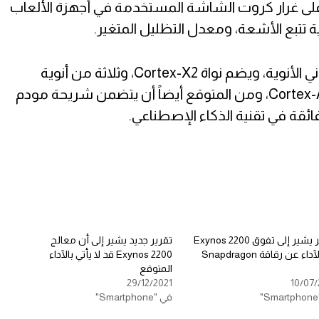
ة RDNA2 من AMD، أي على غرار كروت الشاشة المستخدمة في أجهزة الألعاب
 تتبع الأشعة، ومعدل التظليل المتغير.
كما يعد Exynos 2200 معالج ثماني الأنوية، ويضم نواة Cortex-X2، وثلاثة من أنوية
Cortex-A710، و4 من أنوية Cortex-A510، ومن المتوقع أيضاً أن يتضمن شريحة مودم
تقرير يشير إلى تفوق Exynos 2200
تقرير جديد يشير إلى أن معالج
في الآداء عن رقاقة Snapdragon
Exynos 2200 قد لا يأتي بالآداء
المتوقع
29/12/2021
10/07/
في "Smartphone"