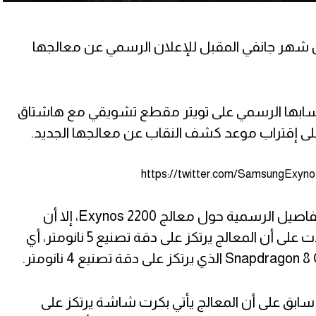
العملاق الكوري يوم 11 من شهر جانفي المقبل للإعلان الرسمي عن معالجها
ها الرسمي على تويتر مقطع تشويقي مع هاشتاق
https://twitter.com/SamsungExyn
لم تقدم سامسونج الكثير من التفاصيل الرسمية حول معالج Exynos 2200، إلا أن
التفاصيل التي جاءت حتى الآن أكدت على أن المعالج يرتكز على دقة تصنيع 5 نانومتر، أي
بق على أن المعالج يأتي بكرت شاشة يرتكز على