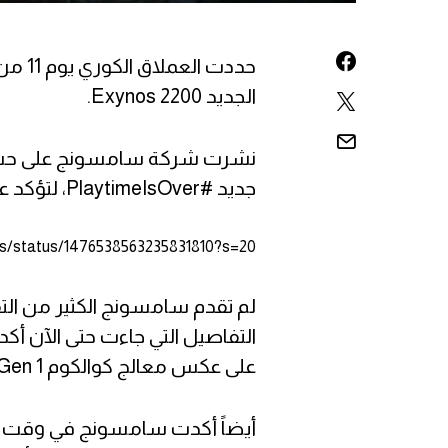
حددت 
الجديد Exynos 2200.
نشرت شركة سامسونج على حساب
جديد #PlaytimeIsOver، لتؤكد على إقتراب موعد كشف النقاب عن معالجها الجديد.
os/status/1476538563235831810?s=20
على عكس معالج كوالكوم Snapdragon 8 Gen 1 الذي يرتكز على دقة تصنيع 4 نانومتر.
أيضاً أكدت سامسونج في وقت سا