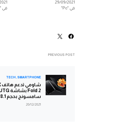
2021
29/09/2021
في "Pc"
في "Gadgets"
PREVIOUS POST
TECH
SMARTPHONE
شاو
سامسونج بحجم 8.1 إنش
20/12/2021