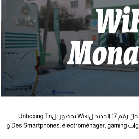
افتتح الأيام الماضية بالمنستير المحلّ رقم 17 الجديد لWiki بحضور الUnboxing Tn
وكانت محضرتلكم برشا برشا كادوات Des Smartphones, électroménager, gaming و