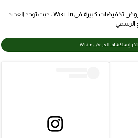
عروض
تخفيضات كبيرة
في Wiki Tn ، حيث توجد العديد
 الرسمي
نقر لإستكشاف العروض Wiki.tn