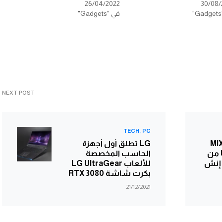
26/04/2022
30/08/
في "Gadgets"
NEXT POST
TECH
PC
مي تدعم هاتف MIX
LG تطلق أول أجهزة
Fold 2 بشاشة UTG من
الحاسب المخصصة
للألعاب LG UltraGear
بكرت شاشة RTX 3080
21/12/2021