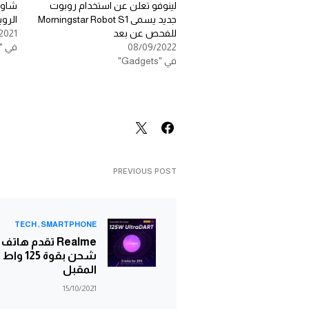
لينوفو تعلن عن استخدام روبوت
جديد يسمى Morningstar Robot S1
الروب
للفحص عن بعد
2021
08/09/2022
في "Gadgets"
في "Gadgets"
PREVIOUS POST
TECH
SMARTPHONE
Realme تقدم هات
شحن بقوة 25
المقبل
15/10/2021