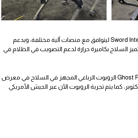
ولقد طور السلاح عبر Sword International ليتوافق مع منصات آلية مختلفة، ويدعم
 حتى 30 مرة، كما يتميز السلاح بكاميرة حرارة لدعم التصويب في الظلام في
أيضاً إستعرضت شركة Ghost Robotics الروبوت الرباعي المجهز في السلاح في معرض