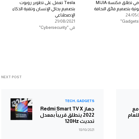
شاومي تطلق مكنسة MIJIA
Tesla تعمل على تطوير روبوت
وتية بتصميم فائق النحافة
بتصميم يحاكي الإنسان وتقنية الذكاء
24/05/
الإصطناعي
21/08/2021
في "Cybersecurity"
NEXT POST
TECH
GADGETS
ف مع
جهاز Redmi Smart TV X
1 واط للعام
2022 ينطلق قريباً بمعدل
تحديث 120Hz
18/10/2021