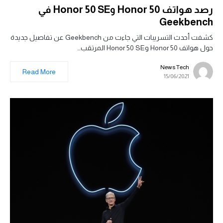
رصد هواتف Honor 50 وHonor 50 SE في
Geekbench
كشفت أحدث التسريبات التي جاءت من Geekbench عن تفاصيل جديدة
حول هواتف Honor 50 وHonor 50 SE المرتقب…
News Tech
Read More
15/06/2021