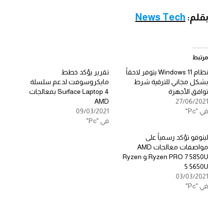
بقلم:
News Tech
مرتبط
نظام Windows 11 يتوفر لاحقاً
تقرير يؤكد خطط
بشكل مجاني للترقية شرط
مايكروسوفت لدعم سلسلة
توافق الأجهزة
Surface Laptop 4 بمعالجات
AMD
27/06/2021
في "Pc"
09/03/2021
في "Pc"
لينوفو تؤكد رسمياً على
مواصفات معالجات AMD
Ryzen PRO 7 5850U و Ryzen
5 5650U
03/03/2021
في "Pc"