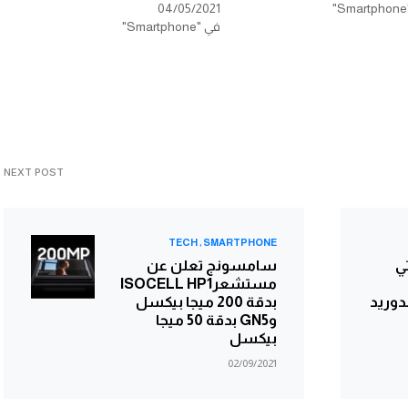
04/05/2021
في "Smartphone"
NEXT POST
TECH
SMARTPHONE
Wind يأتي
سامسونج تعلن عن
مستشعرISOCELL HP1
دوريد
بدقة 200 ميجا بيكسل
وGN5 بدقة 50 ميجا
بيكسل
02/09/2021