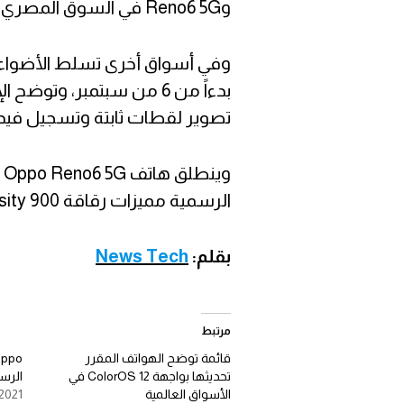
وReno6 5G في السوق المصري والتي تستمر حتى يوم 4 من سبتمبر.
بدءاً من 6 من سبتمبر، وت
تصوير لقطات ثابتة وتسجيل فيديو بنمط Portrait
الرسمية مميزات رقاقة Dimensity 900 التي تدعم الهاتف.
بقلم:
News Tech
مرتبط
قائمة توضح الهواتف المقرر
تحديثها بواجهة ColorOS 12 في
الرسمي
الأسواق العالمية
2021