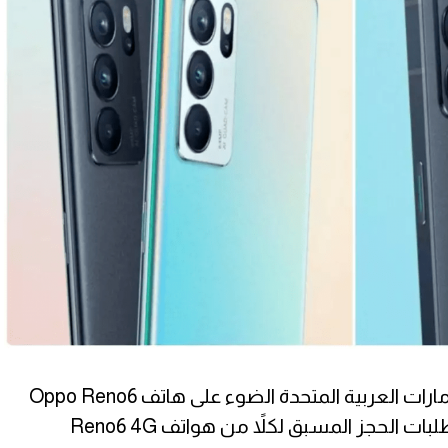
وتسلط الإعلان الترويجية في الإمارات العربية المتحدة الضوء على هاتف Oppo Reno6
Pro 5G بشكل خاص، كما بدأت طلبات الحجز المسبق لكلاً من هواتف Reno6 4G