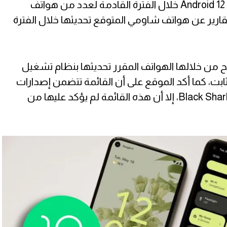
ينطلق الإصدار الثابت من تحديث Android 12 خلال الفترة القادمة لعدد من هواتف
ارير عن هواتف شاومي المتوقع تحديثها خلال الفترة
Xia قائمة يوضح من خلالها الهواتف المقرر تحديثها بنظام تشغيل
صدار الثابت، كما أكد الموقع على أن القائمة تتضمن إصدارات
علامات Redmi وPOCO وأيضاً Black Shark، إلا أن هذه القائمة لم يؤكد عليها من