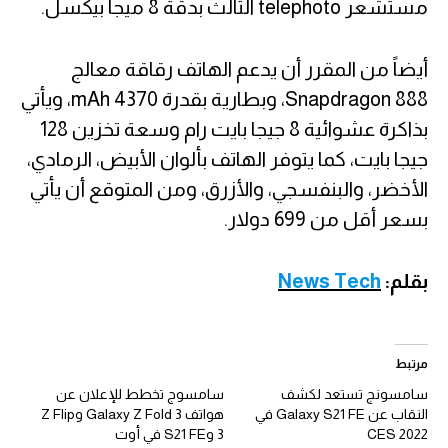
مستشعر telephoto الثالث بدقة 8 ميجا بيكسل.
أيضاً من المقرر أن يدعم الهاتف رقاقة معالج
Snapdragon 888، وبطارية بقدرة 4370 mAh، ويأتي
بذاكرة عشوائية 8 جيجا بايت رام وسعة تخزين 128
جيجا بايت، كما يتوفر الهاتف بألوان الأبيض، الرمادي،
الأخضر، والبنفسجي، والأزرق، ومن المتوقع أن يأتي
بسعر أقل من 699 دولار.
بقلم:
News Tech
مرتبط
سامسونج تستعد لكشف
سامسوج تخطط للإعلان عن
النقاب عن Galaxy S21 FE في
هواتف Galaxy Z Fold 3 وZ Flip
CES 2022
3 وS21 FE في أوت