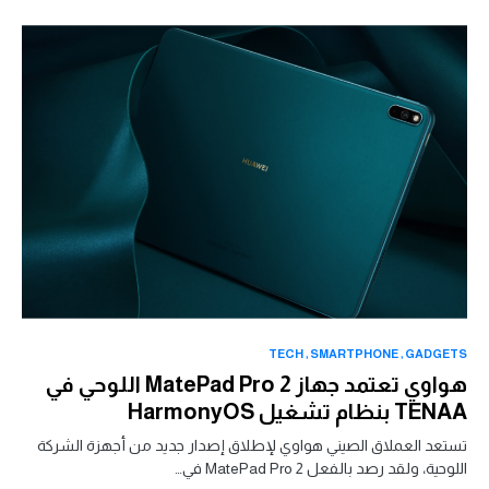
TECH
SMARTPHONE
GADGETS
هواوي تعتمد جهاز MatePad Pro 2 اللوحي في
TENAA بنظام تشغيل HarmonyOS
تستعد العملاق الصيني هواوي لإطلاق إصدار جديد من أجهزة الشركة
اللوحية، ولقد رصد بالفعل MatePad Pro 2 في…