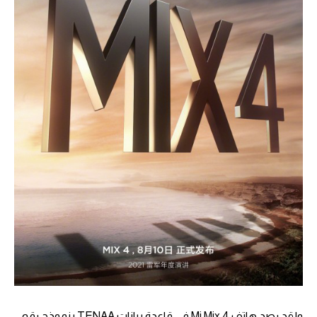
ولقد رصد هاتف Mi Mix 4 في قاعدة بيانات TENAA بنموذج رقم