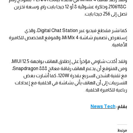
2106118C وذاكرة عشوائية 8 أو 12 جيجا بايت رام، وسعة تخزين
تصل إلى 256 جيجا بايت.
كما نشر مقطغ فيديو عبر Digital Chat Station، والذي
إستعرض تصميم شاشة Mi MIx 4، والموقع المخصص للكاميرة
الأمامية.
ولقد أكدت شاومي مؤخراً على إطلاق الهاتف بواجهة MIUI 12.5،
ومن المتوقع أن يدعم الهاتف رقاقة معالج Snapdragon 888،
مع تقنية الشحن السريع بقدرة 120W، كما أشارت بعض
التسريبات إلى أن الهاتف يأتي بشاشة في الخلفية مع إعدادات
رباعية للكاميرة الخلفية.
بقلم:
News Tech
مرتبط