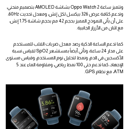
وتتميز ساعة Oppo Watch 2 بشاشة AMOLED بتصميم منحني،
وتدعم كثافة عرض 326 بيكسل لكل إنش، ومعدل تحديث 60Hz،
على أن يأتي النموذج المميز بحجم 42 مم بحجم شاشة 1.75 إنش،
مع اثنان من الأزرار الجانبية.
كما تدعم الساعة الذكية رصد معدل ضربات القلب للمستخدم
على مدار 24 ساعة، وتأتي أيضاً بمستشعر SpO2 لقياس نسبة
الأكسجين في الدم، ونمط لتحليل نوم المستخدم، وقياس مستوى
الإجهاد، كما تدعم حتى 100 نمط رياضي، ومقاومة الماء عند 5
ATM، مع نظام GPS.