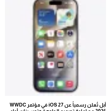
أبل تُعلن رسمياً عن iOS 27 في مؤتمر WWDC