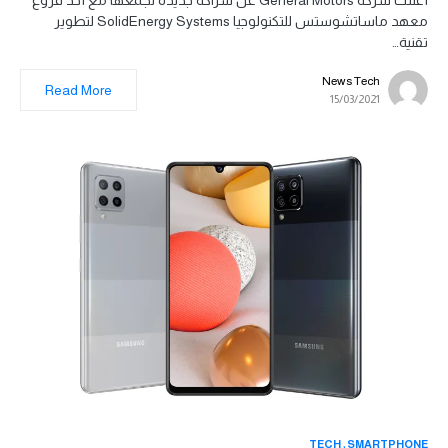
أعلنت شركة General Motors عن شراكة جديدة تجمعها مع أحد فروع
معهد ماساتشوستس للتكنولوجيا SolidEnergy Systems لتطوير
تقنية…
News Tech
Read More
15/03/2021
TECH
SMARTPHONE