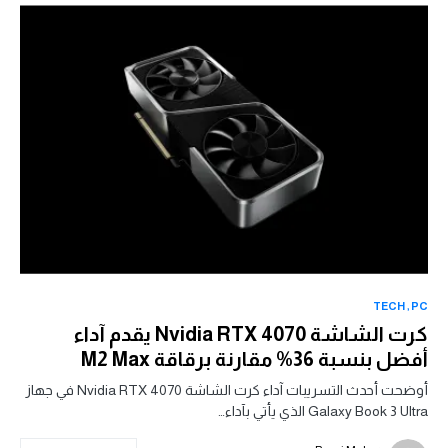
TECH
PC
كرت الشاشة Nvidia RTX 4070 يقدم آداء
أفضل بنسبة 36% مقارنة برقاقة M2 Max
أوضحت أحدث التسريبات آداء كرت الشاشة Nvidia RTX 4070 في جهاز
Galaxy Book 3 Ultra الذي يأتي بآداء…