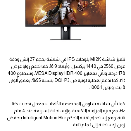
تتميز شاشة Mi 2K بلوحات IPS في شاشة بحجم 27 إنش ودقة
عرض 2560 في 1440 بيكسل، وأبعاد 16:9، كما تدعم زوايا عرض
178 درجة، وتأتي بمعايير VESA DisplayHDR 400، وسطوع 400
nit، كما تدعم تغطية لونية من DCI-P3 بنسبة 95%، بعمق ألوان
8 بت، وتباين 1000:1.
كما تأتي شاشة شاومي المخصصة للألعاب بمعدل تحديث 165
Hz، مع ميزة المزامنة التكيفية، والإستجابة السريعة عند 4 ملم
ثانية، ومع إستخدام تقنية التحكم Intelligent Motion Blur ينخفض
زمن الإستجابة إلى 1 ملم ثانية.