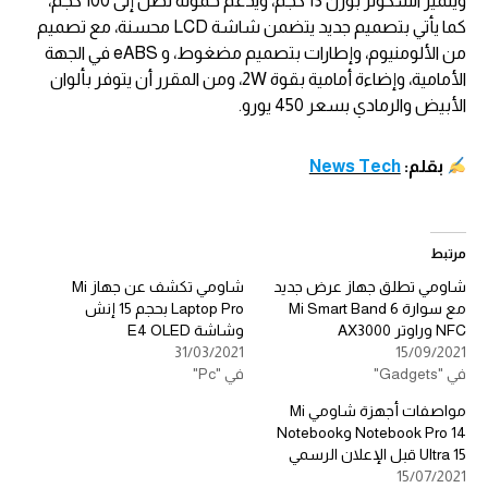
ويتميز السكوتر بوزن 13 كجم، ويدعم حمولة تصل إلى 100 كجم،
كما يأتي بتصميم جديد يتضمن شاشة LCD محسنة، مع تصميم
من الألومنيوم، وإطارات بتصميم مضغوط، و eABS في الجهة
الأمامية، وإضاءة أمامية بقوة 2W، ومن المقرر أن يتوفر بألوان
الأبيض والرمادي بسعر 450 يورو.
بقلم:
News Tech
مرتبط
شاومي تطلق جهاز عرض جديد
شاومي تكشف عن جهاز Mi
مع سوارة Mi Smart Band 6
Laptop Pro بحجم 15 إنش
NFC وراوتر AX3000
وشاشة E4 OLED
31/03/2021
15/09/2021
في "Gadgets"
في "Pc"
مواصفات أجهزة شاومي Mi
Notebook Pro 14 وNotebook
Ultra 15 قبل الإعلان الرسمي
15/07/2021