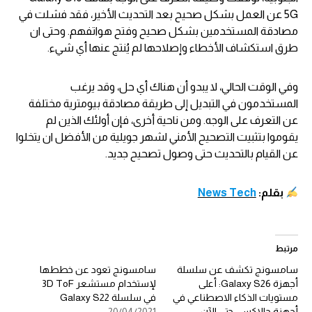
5G عن العمل بشكل صحيح بعد التحديث الأخير، فقد فشلت في
مصادقة المستخدمين بشكل صحيح وفتح هواتفهم. وحتى ان
طرق استكشاف الأخطاء وإصلاحها لم يُنتج عنها أي شيء.
وفي الوقت الحالي، لا يبدو أن هناك أي حل، وقد يرغب
المستخدمون في التبديل إلى طريقة مصادقة بيومترية مختلفة
عن التعرف على الوجه. ومن ناحية أخرى، فإن أولئك الذين لم
يقوموا بتثبيت التصحيح الأمني ​​لشهر جويلية من الأفضل ان يتخلوا
عن القيام بالتحديث حتى وصول تصحيح جديد.
بقلم:
News Tech
مرتبط
سامسونج تكشف عن سلسلة
سامسونج تعود عن خططها
أجهزة Galaxy S26: أعلى
لإستخدام مستشعر 3D ToF
مستويات الذكاء الاصطناعي في
في سلسلة Galaxy S22
أجهزة جالاكسي حتى الآن
20/04/2021