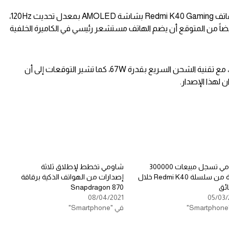
ومن المتوقع أن يأتي الإصدار الجديد من هاتف Redmi K40 Gaming بشاشة AMOLED بمعدل تحديث 120Hz،
أيضاً من المتوقع أن يضم الهاتف مستشعر رئيسي في الكاميرة الخلفية
أيضاً يأتي الهاتف بقدرة بطارية 5065 mAh، مع تقنية الشحن السريع بقدرة 67W، كما تشير التوقعات إلى أن
 لهذا الإصدار.
شاومي تسجل مبيعات 300000
شاومي تخطط لإطلاق ثلاثة
وحدة من سلسلة Redmi K40 خلال
إصدارات من الهواتف الذكية برقاقة
Snapdragon 870
08/04/2021
05/03/
في "Smartphone"