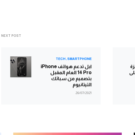
NEXT POST
TECH
SMARTPHONE
زة
ابل تدعم هواتف iPhone
على
14 Pro العام المقبل
بتصميم من سبائك
التيتانيوم
26/07/2021