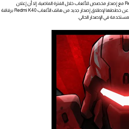
قدمت شركة شاومي سلسلة Redmi K40 مع إصدار مخصص للألعاب خلال الفترة الماضية، إلا أن إعلان
تشويقي جديد من العملاق الصيني كشف عن خططها لإطلاق إصدار جديد من هاتف الألعاب Redmi K40 برقاقة