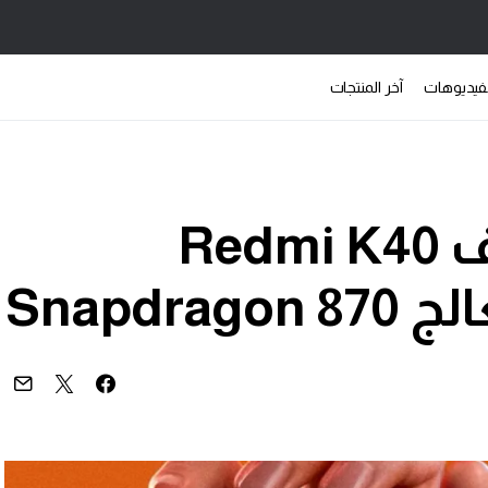
فيديوهات
آخر المنتجات
شاومي تقدم هاتف Redmi K40