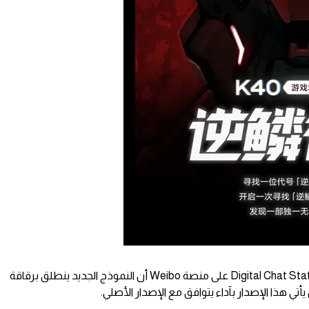
ولقد أكدت تفاصيل جاءت عبر صفحة Digital Chat Station على منصة Weibo أن النموذج الجديد ينطلق برقاقة