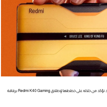
نشرت شركة شاومي إعلان تشويقي جديد تؤكد من خلاله على خططها لإطلاق Redmi K40 Gaming برقاقة