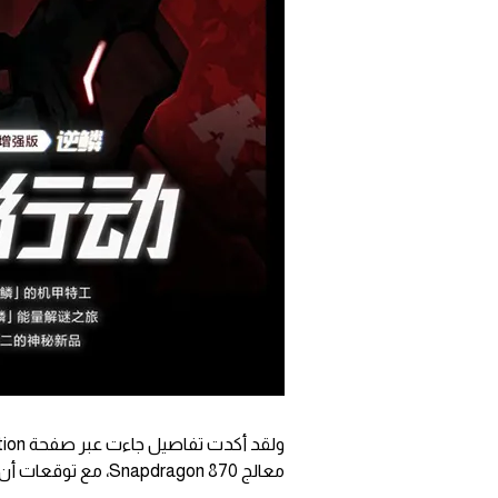
معالج Snapdragon 870، مع توقعات أن يأتي هذا الإصدار بآداء يتوافق مع الإصدار الأصلي.