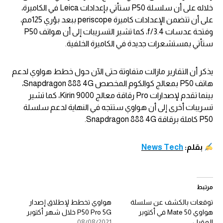
خلاله على أن سلسلة P50 ستأتي بإعدادات Leica في الكاميرة،
على أن تتضمن الإعدادات كاميرة periscope ببعد بؤري 125مم،
وفتحة عدسات f/3.4، كما تشير التسريبات إلى أن هواتف P50
ستأتي بمستشعرات جديدة في الكاميرة الخلفية.
يذكر أن التقارير مازالت متفاوتة حتى الآن حول خطط هواوي لدعم
هاتف P50 بمعالج كوالكوم المخصص Snapdragon 888 4G،
بينما تقدم لإصدارات Pro رقاقة معالج Kirin 9000، كما تشير
تسريبات أخرى إلى أن هواوي ستتجه في النهاية لدعم سلسلة
P50 كاملة برقاقة Snapdragon 888 4G.
بقلم:
News Tech
مرتبط
توقعات بالكشف عن سلسلة
هواوي تخطط لإطلاق إصدار
هواوي Mate 50 في أكتوبر
P50 Pro 5G خلال شهر أكتوبر
المقبل
08/08/2021