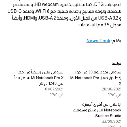
الصوتيات DTS، كما تنطلق بكاميرة HD webcam، ومستشعر
للبصمة، ولوحة مفاتيح بإضاءة خلفية، مع Wi-Fi 6، ومنفذ USB-C،
و USB-A 3.2 من الجيل الأول، ومنفذ USB-A 2، وHDMI، وأيضاً
مدخل 3.5 مم للسماعات.
بقلم:
News Tech
مرتبط
شاومي تحدد يوم 30 من جوان
شاومي تعلن رسمياً عن جهاز
لإطلاق جهاز Mi Notebook Pro
Mi Notebook Pro X بسعر يبدأ
X
من 1240 دولار
01/07/2021
28/06/2021
في "Pc"
في "Pc"
الإعلان عن أقوى أجهزة
Notebook من مايكروسوفت
Surface Studio
22/09/2021
في "Pc"