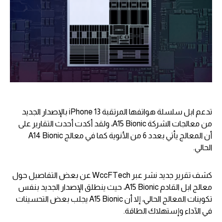
تدعم ابل سلسلة هواتفها المرتقبة iPhone 13 بالإصدار الجديد
من معالجات الشركة A15 Bionic، ولقد أكدت أحدث التقارير على
أن المعالج يأتي بعدد 6 من الأنوية كما في معالج A14 Bionic
الحالي.
كشف تقرير جديد نشر عبر WccFTech عن بعض التفاصيل حول
معالج ابل القادم A15 Bionic، حيث ينطلق الإصدار الجديد بنفس
تكوينات المعالج الحالي، إلا أن A15 Bionic يجلب بعض التحسينات
في الآداء وإستهلاك الطاقة.