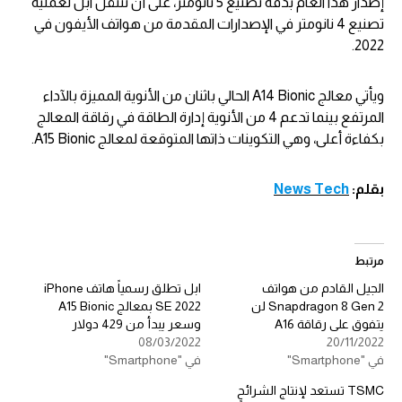
إصدار هذا العام بدقة تصنيع 5 نانومتر، على أن تنتقل ابل لعملية
تصنيع 4 نانومتر في الإصدارات المقدمة من هواتف الأيفون في
2022.
ويأتي معالج A14 Bionic الحالي باثنان من الأنوية المميزة بالآداء
المرتفع بينما تدعم 4 من الأنوية إدارة الطاقة في رقاقة المعالج
بكفاءة أعلى، وهي التكوينات ذاتها المتوقعة لمعالج A15 Bionic.
بقلم:
News Tech
مرتبط
الجيل القادم من هواتف
ابل تطلق رسمياً هاتف iPhone
Snapdragon 8 Gen 2 لن
SE 2022 بمعالج A15 Bionic
يتفوق على رقاقة A16
وسعر يبدأ من 429 دولار
08/03/2022
20/11/2022
في "Smartphone"
في "Smartphone"
TSMC تستعد لإنتاج الشرائح