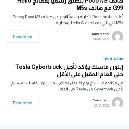
هاتف Poco M5 ينطلق رسمياً بمعالج Helio
G99 مع هاتف M5s
أعلنت علامة Poco التجارية رسمياً اليوم عن هواتف Poco M5 وPoco
M5s التي تأتي بمعالجات Helio G، وبطارية…
Rami Maher
Read More
06/09/2022
TECH
CARS
إيلون ماسك يؤكد تأجيل Tesla Cybertruck
حتى العام المقبل على الأقل
في مكالمة عن أرباح يوم الأربعاء الماضي، قال إيلون ماسك انه سيتم
تأجيل Cybertruck من Tesla حتى العام…
News Tech
Read More
27/01/2022