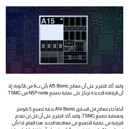
ولقد أكد التقرير على أن معالج A15 Bionic يأتي ب6 من الأنوية، إلا
أن الرقاقة الجديدة ترتكز على عملية تصنيع N5P node من TSMC.
أيضاً جاء معالج ابل السابق A14 Bionic بدقة تصنيع 5 نانومتر
وبعملية تصنيع TSMC، ولقد أكد التقرير على أن ابل لن تقدم
الترقية في عملية التصنيع في معالجها الجديد هذا العام، لذا يأتي