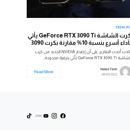
TECH
P
كرت الشاشة GeForce RTX 3090 Ti يأتي
آداء أسرع بنسبة 10% مقارنة بكرت 3090
أكدت أحدث التقارير على أن إصدار NVIDIA الجديد من كرت
شة GeForce RTX 3090 Ti يأتي بترقية محدودة…
News Tech
Read More
28/03/2022
210K