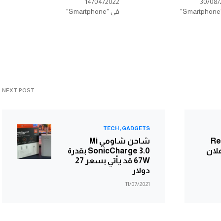
14/04/2022
30/08/
في "Smartphone"
NEXT POST
TECH
GADGETS
Real
شاحن شاومي Mi
لان
SonicCharge 3.0 بقدرة
67W قد يأتي بسعر 27
دولار
11/07/2021