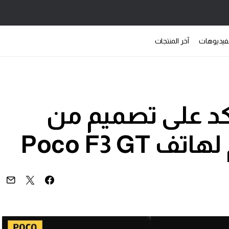
فيديوهات
آخر المنتجات
كد على تصميم من
Poco F3 G