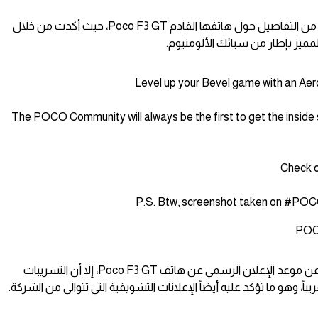
تستمر شركة Poco في الكشف عن مزيد من التفاصيل حول هاتفها القادم Poco F3 GT، حيث أكدت من خلال
ميز بإطار من سبائك الألومنيوم.
Level up your Bevel game with an Ae
The POCO Community will always be the first to get the insid
Check o
P.S. Btw, screenshot taken on
#POC
لم تكشف Poco بشكل رسمي حتى الآن عن موعد الإعلان الرسمي عن هاتف Poco F3 GT، إلا أن التسريبات
، وهو ما تؤكد عليه أيضاً الإعلانات التشويقية التي تتوالى من الشركة.