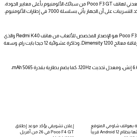
ويؤكد إعلان تشويقي جديد على تصميم معدني لهاتف Poco F3 GT من سبائك الألومنيوم بأعلى معايير الجودة،
كما يتميز بحواف بمستويات ثلاثية، كما تؤكد التسريبات على أن الجهاز يأتي بسلسلة 7000 في إطارات الألومنيوم،
يذكر أن التسريبات تشير إلى أن هاتف Poco F3 GT هو الإصدار المخصص للألعاب من هاتف Redmi K40 والذي
ينطلق في السوق الهندي، ويأتي الهاتف برقاقة معالج Dimensity 1200، وذاكرة عشوائية 12 جيجا بايت رام، وسعة
أيضاً يضم الهاتف شاشة OLED بحجم 6.67 إنش، ومعدل تحديث 120Hz، كما يضم بطارية بقدرة 5065 mAh،
ة بهواتف شاومي المتوقع
إعلان تشويقي يؤكد موعد إطلاق
ظام Android 12 قريباً
Poco F4 GT في 26 من أفريل