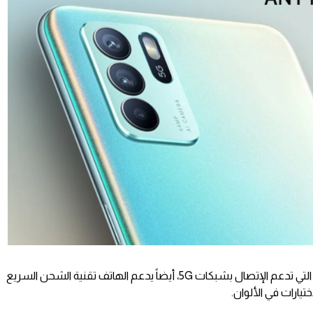
كما يضم الهاتف رقاقة معالج Dimensity التي تدعم الإتصال بشبكات 5G، أيضاً يدعم الهاتف تقنية الشحن السريع