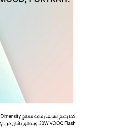
30W VOOC Flash، وينطلق باثنان من الإختيارات في الألوان.