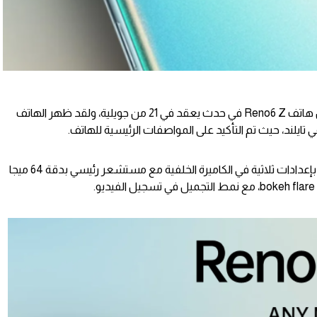
تستعد شركة Oppo للإعلان الرسمي عن هاتف Reno6 Z في حدث يعقد في 21 من جويلية، ولقد ظهر الهاتف
ينطلق هاتف Reno6 Z لاحقاً هذا الشهر بإعدادات ثلاثية في الكاميرة الخلفية مع مستشعر رئيسي بدقة 64 ميجا