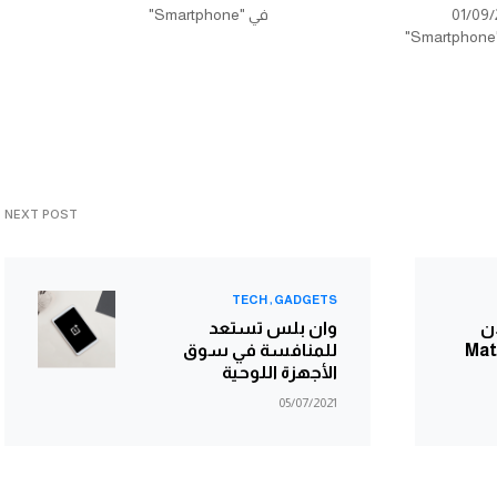
01/09/
في "Smartphone"
NEXT POST
TECH
GADGETS
ن
وان بلس تستعد
MatePa
للمنافسة في سوق
الأجهزة اللوحية
05/07/2021