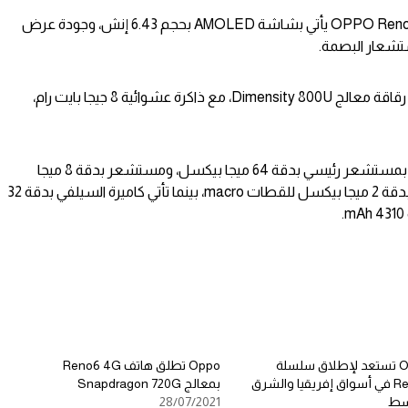
ولقد أوضحت تقارير سابقة أن هاتف OPPO Reno6 Z يأتي بشاشة AMOLED بحجم 6.43 إنش، وجودة عرض
كما أشارت التسريبات إلى أن الهاتف يضم رقاقة معالج Dimensity 800U، مع ذاكرة عشوائية 8 جيجا بايت رام،
وفي إعدادات الكاميرة الخلفية يأتي الهاتف بمستشعر رئيسي بدقة 64 ميجا بيكسل، ومستشعر بدقة 8 ميجا
بيكسل بزوايا عرض واسعة، ومستشعر بدقة 2 ميجا بيكسل للقطات macro، بينما تأتي كاميرة السيلفي بدقة 32
Oppo تستعد لإطلاق سلسلة
Oppo تطلق هاتف Reno6 4G
Reno6 في أسواق إفريقيا والشرق
بمعالج Snapdragon 720G
سط
28/07/2021