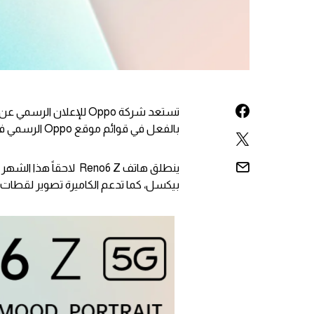
بالفعل في قوائم موقع Oppo الرسمي في تايلند، حيث تم التأكيد على المواصفات الرئيسية للهاتف.
بيكسل، كما تدعم الكاميرة تصوير لقطات bokeh flare، مع نمط التجميل في تسجيل الفيديو.