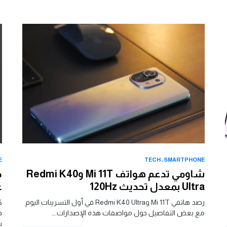
E
TECH
SMARTPHONE
شاومي تدعم هواتف Mi 11T وRedmi K40
Ultra بمعدل تحديث 120Hz
ع
رصد هاتفي Mi 11T وRedmi K40 Ultra في أول التسريبات اليوم
ك
مع بعض التفاصيل حول مواصفات هذه الإصدارات.…
بت