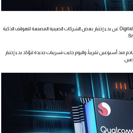
كشف تقرير جديد نشر عبر Digital Chat Station عن بدء إختبار بعض الشركات الصينية المصنعة للهواتف الذكية
م منذ أسبوعين تقريباً، واليوم جاءت تسريبات جديدة لتؤكد بدء إختبار
صين.