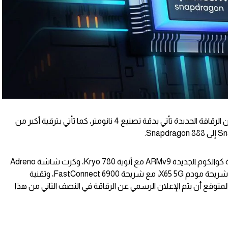
ويؤكد موقع Digital Chat Station على أن الرقاقة الجديدة تأتي بدقة تصنيع 4 نانومتر، كما تأتي بترقية أكبر من
أيضاً من المتوقع أن تأتي الرقاقة بمعمارية كوالكوم الجديدة ARMv9 مع أنوية Kryo 780، وكرت شاشة Adreno
730، كما تضم الرقاقة التحديث الجديد من شريحة مودم X65 5G، مع شريحة FastConnect 6900، وتقنية
5.، وأيضاً تقنية Wi-Fi 6E، ومن المتوقع أن يتم الإعلان الرسمي عن الرقاقة في النصف الثاني من هذا