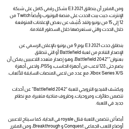
ومن المقرر أن ينطلق E3 2021 بشكل رقمي كامل على شبكة
الإنترنت، حيث يبث الحدث على منصة اليوتيوب وأيضاً Twitch من
12 إلى 15 من يونيو ولقد كُشِف عن بعض الإعلانات المتوقعة
خلال الحدث والتي نستعرضها خلال السطور القادمة.
ينطلق حدث E3 2021 يوم 9 من يونيو بالإعلان الرسمي عن
الإصدار القادم من لعبة Battlefield أو التي تنطلق
بعنوان”Battlefield 2042″، وهو إصدار متعدد اللاعبيين يمكن أن
يضم حتى 128 لاعب من أجهزة الحاسب، وPS5، ولاعبي أجهزة
Xbox Series X/S، مع عدد من لاعبي المنصات السابقة للألعاب.
ويكشف الفيديو الترويجي للعبة “Battlefield 2042” عن أحداث
تتضمن طائرات، ومروحيات، وظروف مناخية متغيرة، مع نظام
جديد في اللعبة.
أيضاً لن تتضمن اللعبة قتال royale في البداية، كما سيتاح للاعبين
أوضاع اللعب الجماعي Conquest و Breakthrough، ومن المقرر