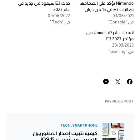
Nintendo تؤكد على إنضمامها
حدث E3 سيعود من جديد في
فعاليات E3 في 15 من جوان
عام 2023
09/06/2022
03/06/2021
في "Console"
في "Tech"
انسحاب شركة Ubisoft من
مؤتمر E3 2023
29/03/2023
في "Gaming"
PREVIOUS POST
TECH
SMARTPHONE
كيفية تثبيت إصدار المطوريين
التجريبي من تحديث iOS 15