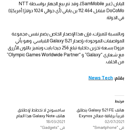
اليابان (عبر SamMobile)، وقد تم بيع الجهاز بواسطة NTT
DoCoMo مقابل 112.464 ين ياباني (أي حوالي 1024 دولارًا أمريكيًا)
في الدولة.
وبالنسبة للميزات، فإن هذا الإصدار الخاص يضم نفس مجموعة
المواصفات الموجودة بإصدار Galaxy S21 القياسي. وهو يأتي
مزودًا بسعة تخزين داخلية تبلغ 256 جيجا بايت ويتميز باللون الأزرق
مع شعاري “Galaxy” و “Olympic Games Worldwide Partner”
من الخلف.
بقلم:
News Tech
مرتبط
هاتف Galaxy S21 FE ينطلق
سامسونج لا تخطط لإطلاق
قريباً برقاقة معالج Exynos
هاتف Galaxy Note هذا العام
18/03/2021
02/07/2021
في "Smartphone"
في "Gadgets"