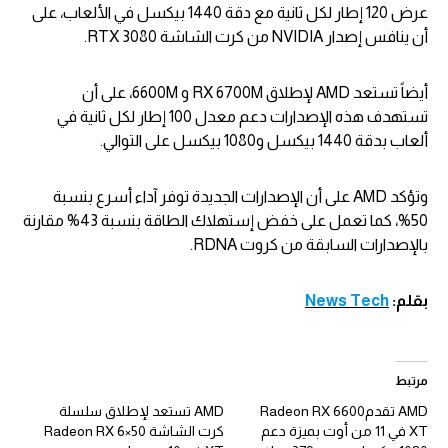
عرض 120 إطار لكل ثانية مع دقة 1440 بيكسل في الألعاب، على
أن ينافس إصدار NVIDIA من كرت الشاشة RTX 3080.
أيضاً تستعد AMD لإطلاق RX 6700M و 6600M، على أن
تستهدف هذه الإصدارات دعم معدل 100 إطار لكل ثانية في
ألعاب بدقة 1440 بيكسل و1080 بيكسل على التوالي.
وتؤكد AMD على أن الإصدارات الجديدة توفر آداء أسرع بنسبة
50%، كما تعمل على خفض إستهلاك الطاقة بنسبة 43% مقارنة
بالإصدارات السابقة من كروت RDNA.
بقلم:
News Tech
مرتبط
AMD تقدمRadeon RX 6600
AMD تستعد لإطلاق سلسلة
XT في 11 من أوت بميزة دعم
كرت الشاشة Radeon RX 6×50