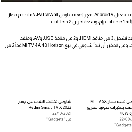
أيضاً تقدم شاومي جهاز التلفاز الذكي بنظام تشغيل Android 9، مع واجهة شاومي PatchWall، كما يدعم جهاز
ا بايت.
كما يضم جهاز Mi TV 4A 40 Horizon منافذ تشمل 3 من منافذ HDMI، و2 من منافذ USB، وAV، ومنفذ
Antenna، مع S/PDIF ومدخل للسماعات، ومن المقرر أن تبدأ شاومي في بيع Mi TV 4A 40 Horizon غداً 2 من
شاومي تدعم جهاز Mi TV 5X
شاومي تكشف النقاب عن جهاز
تقب بمكبرات صوتية ستريو
Redmi Smart TV X 2022
40
22/10/2021
22/08/
في "Gadgets"