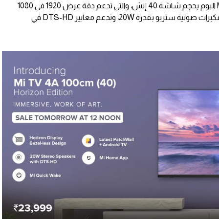
تقدم شاومي جهاز Mi TV 4A 40 Horizon اليوم بحجم شاشة 40 إنش، والتي تدعم دقة عرض 1920 في 1080
بيكسل، ومعدل تحديث 60Hz، كما تأتي بمكبرات صوتية ستريو بقدرة 20W، وتدعم معايير DTS-HD في