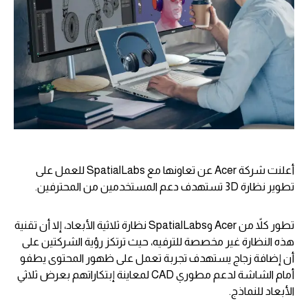
أعلنت شركة Acer عن تعاونها مع SpatialLabs للعمل على
تطوير نظارة 3D تستهدف دعم المستخدمين من المحترفين.
تطور كلاً من Acer وSpatialLabs نظارة ثلاثية الأبعاد، إلا أن تقنية
هذه النظارة غير مخصصة للترفيه، حيث ترتكز رؤية الشركتين على
أن إضافة زجاج يستهدف تجربة تعمل على ظهور المحتوى يطفو
أمام الشاشة لدعم مطوري CAD لمعاينة إبتكاراتهم بعرض ثلاثي
الأبعاد للنماذج.