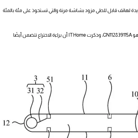
دة لهاتف قابل للطي مزود بشاشة مرنة والتي تستحوذ على مئة بالمئة
وكان رقم المنشور لبراءة الاختراع الجديدة هو CN112839115A، وذكرت ITHome أن براءة الاختراع تتضمن أيضًا