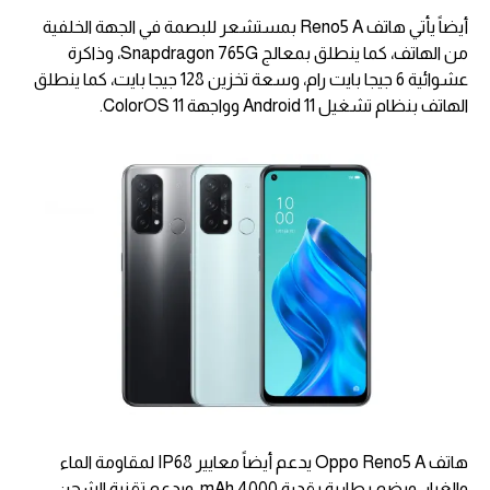
أيضاً يأتي هاتف Reno5 A بمستشعر للبصمة في الجهة الخلفية
من الهاتف، كما ينطلق بمعالج Snapdragon 765G، وذاكرة
عشوائية 6 جيجا بايت رام، وسعة تخزين 128 جيجا بايت، كما ينطلق
الهاتف بنظام تشغيل Android 11 وواجهة ColorOS 11.
هاتف Oppo Reno5 A يدعم أيضاً معايير IP68 لمقاومة الماء
والغبار، ويضم بطارية بقدرة 4000 mAh، ويدعم تقنية الشحن