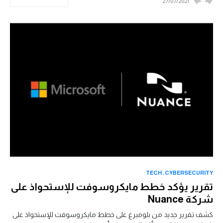
27/07/2021
TECH
CYBERSECURITY
تقرير يؤكد خطط مايكروسوفت للإستحواذ على
شركة Nuance
كشف تقرير جديد من بلومبرغ على خطط مايكروسوفت للإستحواذ على