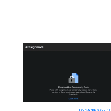
TECH
CYBERSECURIT