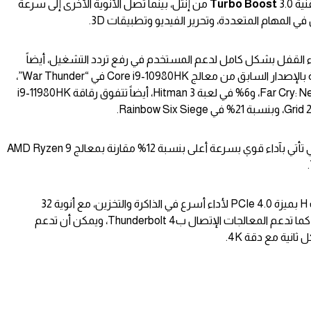
نية
Boost
Turbo
3.0 من إنتل، بينما تصل الأنوية الأخرى إلى سرعة
ء القفل بشكل كامل لدعم المستخدم في رفع تردد التشغيل، أيضاً
تقدم الرقاقة آداء أسرع بنسبة 21% مقارنة بالإصدار السابق من معالج Core i9-10980HK في “War Thunder”،
وآداء أفضل بنسبة 5% في لعبة Far Cry: New Dawn، و6% في لعبة Hitman 3، أيضاً تتفوق رقاقة i9-11980HK
أيضاً تقدم إنتل رقاقة Core i5-11400H التي تأتي بآداء قوي بسرعة أعلى بنسبة 12% مقارنة بمعالج AMD Ryzen 9
وتدعم إنتل الجيل 11 من سلسلة معالجات H بميزة PCIe 4.0 لأداء أسرع في الذاكرة والتخزين، مع أنوية 32
graphics EU، ومعمارية إنتل الجديدة Xe، كما تدعم المعالجات الإتصال بThunderbolt 4، ويمكن أن تدعم