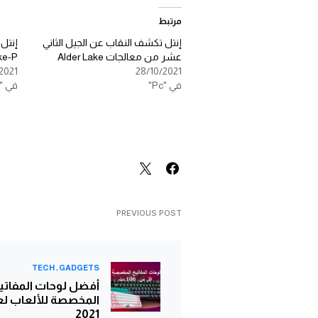
مرتبط
إنتل تكشف النقاب عن الجيل الثاني
إنتل
عشر من معالجات Alder Lake
er Lake-P
2021
28/10/2021
في "Pc"
في "Cybersecurity"
PREVIOUS POST
TECH
GADGETS
أفضل لوحات المفاتي
المخصصة للألعاب لع
2021