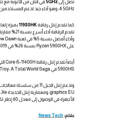
تصل إلى
5GHz
في اثنان من الأنوية مع تق
4.5GHz، وهو آداء جيد لدعم المستخدمين في المهام المتعددة، وتحرير الفيديو وتطبيقات 3D.
كما تقدم إنتل رقاقة
11980HK
بميزة إلغا
على Ryzen 5900HX بنسبة 26% في Grid 2019، وبنسبة 21% في Rainbow Six Siege.
5900HS في Troy: A Total World Saga.
الأجهزة في الوصول إلى معدل 60 إطار لكل ثانية مع دقة 4K.
بقلم:
News Tech