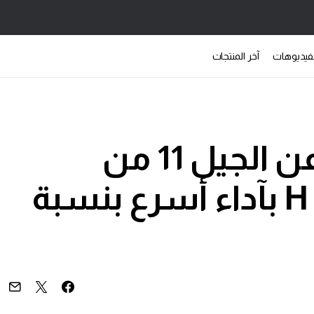
فيديوهات
آخر المنتجات
إنتل تعلن رسمياً عن الجيل 11 من
سلسلة معالجات H بآداء أسرع بنسبة