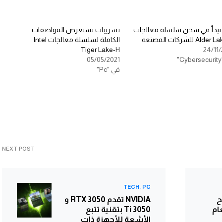
 تبدأ في شحن سلسلة معالجات
تسريبات تستعرض المواصفات
Ald للشركات المصنعه
الكاملة لسلسلة معالجات Intel
Tiger Lake-H
24/11/
05/05/2021
في "Pc"
NEXT POST
TECH
PC
ح
NVIDIA تقدم RTX 3050 و
ام
3050 Ti بتقنية تتبع
الأشعة للأجهزة ذات