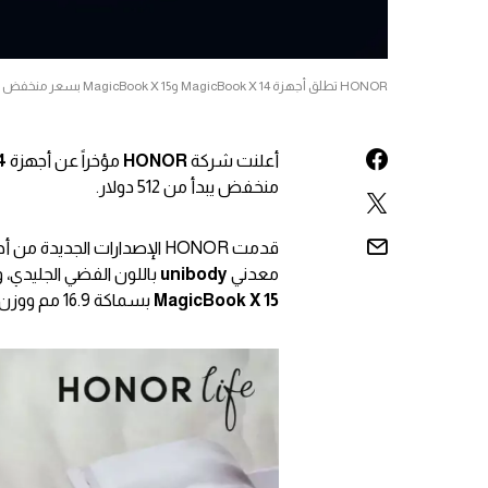
HONOR تطلق أجهزة MagicBook X 14 وMagicBook X 15 بسعر منخفض
أعلنت شركة
HONOR
مؤخراً عن أجهزة
4
منخفض يبدأ من 512 دولار.
معدني
unibody
باللون الفضي الجليدي، و
MagicBook X 15
بسماكة 16.9 مم ووزن 1.56 كجم.