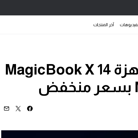
فيديوهات
آخر المنتجات
HONOR تطلق أجهزة MagicBook X 14