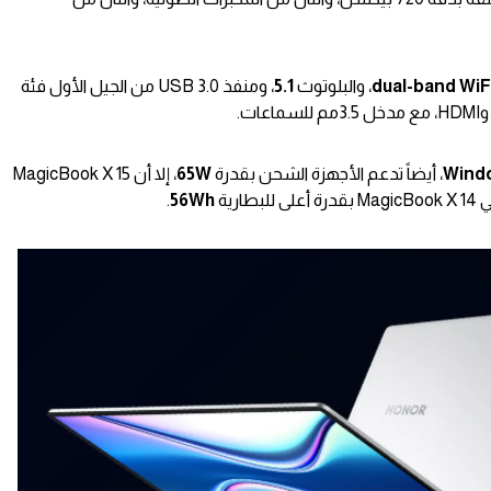
dual-band WiF
، والبلوتوث
5.1
، ومنفذ USB 3.0 من الجيل الأول فئة
Wind
، أيضاً تدعم الأجهزة الشحن بقدرة
65W
، إلا أن MagicBook X 15
 للبطارية
56Wh
.