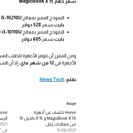
سعر جهاز MagicBook X 15
النموذج المميز بمعالج
 i5-10210U
بايت
بسعر
528 دولار
.
النموذج المميز بمعالج
 i3-10110U
بايت
بسعر
605 دولار
.
ومن المقرر أن تتوفر الأجهزة للطلب الم
الأجهزة في
12 من شهر ماي
، إلا أن ال
بقلم:
News Tech
مرتبط
Honor تكشف عن أجهزة
MagicBook X 14 و X 15 بالجيل 10
الرسمي
من معالجات إنتل
2021
15/06/2021
في "Pc"