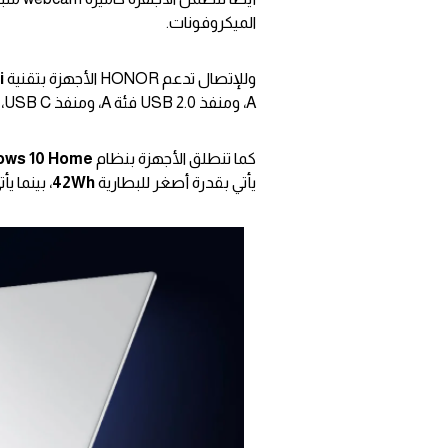
الميكروفونات.
وللإتصال تدعم HONOR الأجهزة بتقنية
i
A، ومنفذ USB 2.0 فئة A، ومنفذ USB C، وHDMI، مع مدخل 3.5مم للسماعات.
كما تنطلق الأجهزة بنظام
ows 10 Home
يأتي بقدرة أصغر للبطارية
42Wh
، بينما يأتي MagicBook X 14 بقدرة أعلى