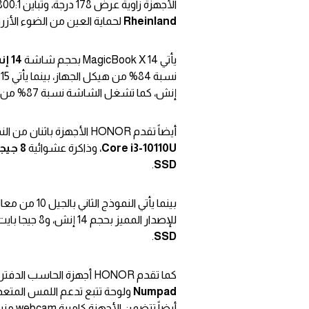
الأجهزة زاوية عرض 178 درجة، وتباين 800:1، مع نسبة سطوع
Rheinland
لحماية العين من الضوء الأز
يأتي MagicBook X 14 بحجم شاشة
14 إنش
نسبة 84% من هيكل الجهاز، بينما يأتي MagicBook X 15 بحجم شاشة
إنش، كما تشغل الشاشة نسبة 87% من إطار الجهاز.
أيضاً تقدم HONOR الأجهزة باثنان من النماذج، حيث يضم النموذج الأول الجيل 10 من معالجات إنتل مع معالج
Core i3-10110U
، وذاكرة عشوائية
8 جيجا بايت
.
SSD
بينما يأتي النموذج الثاني بالجيل 10 من معالجات إنتل
للإصدار المميز بحجم 14 إنش، و8 جيجا بايت رام للإصدار المميز بحجم
.
SSD
كما تقدم HONOR أجهزة الحاسب الدفتري MagicBook X 14 وMagicBook X 15 بلوحة مفاتيح بحجم كامل، دون
Numpad