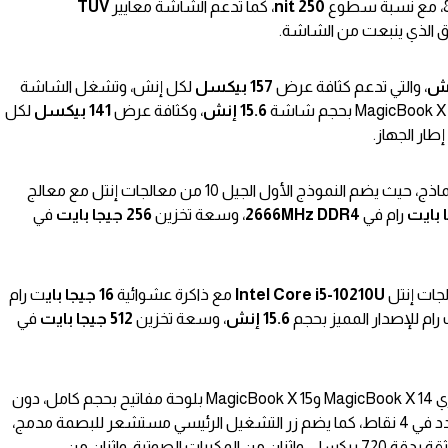
250 nit
، كما تدعم الشاشة معايير
TÜV
رق الذي ينبعت من الشاشة.
، والتي تدعم كثافة عرض
157 بيكسل
لكل إنش، وتشغل الشاشة
15.6 إنش
، وكثافة عرض
141 بيكسل
لكل
رام في
2666MHz DDR4
، وسعة تخزين
256 جيجا بايت
في
Intel Core i5-10210U
مع ذاكرة عشوائية
16 جيجا باي
ت رام
15.6 إنش
، وسعة تخزين
512 جيجا بايت
في
ولوحة تتبع تدعم اللمس المتعدد في 4 نقاط، كما يضم زر التشغيل الرئيسي مستشعر للبصمة مدمج،
أيضاً تتضمن الأجهزة كاميرة webcam منبثقة بدقة 720 بيكسل، واثنان من المكبرات الصوتية، واثنان من