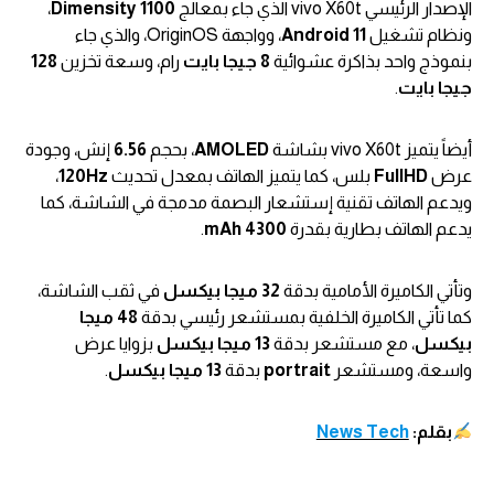
الإصدار الرئيسي vivo X60t الذي جاء بمعالج
Dimensity 1100
،
ونظام تشغيل
Android 11
، وواجهة OriginOS، والذي جاء
بنموذج واحد بذاكرة عشوائية
8 جيجا بايت
رام، وسعة تخزين
128
جيجا بايت
.
أيضاً يتميز vivo X60t بشاشة
AMOLED
، بحجم
6.56
إنش، وجودة
عرض
FullHD
بلس، كما يتميز الهاتف بمعدل تحديث
120Hz
،
ويدعم الهاتف تقنية إستشعار البصمة مدمجة في الشاشة، كما
يدعم الهاتف بطارية بقدرة
4300 mAh
.
وتأتي الكاميرة الأمامية بدقة
32 ميجا بيكسل
في ثقب الشاشة،
كما تأتي الكاميرة الخلفية بمستشعر رئيسي بدقة
48 ميجا
بيكسل
، مع مستشعر بدقة
13 ميجا بيكسل
بزوايا عرض
واسعة، ومستشعر
portrait
بدقة
13 ميجا بيكسل
.
بقلم:
News Tech