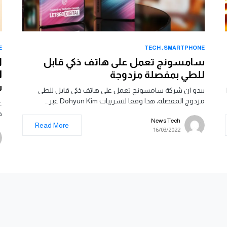
E
TECH
SMARTPHONE
سامسونج تعمل على هاتف ذكي قابل
ا
للطي بمفصلة مزدوجة
س
يبدو ان شركة سامسونج تعمل على هاتف ذكي قابل للطي
مزدوج المفصلة، هذا وفقا لتسريبات Dohyun Kim عبر…
ع
ه
News Tech
Read More
16/03/2022