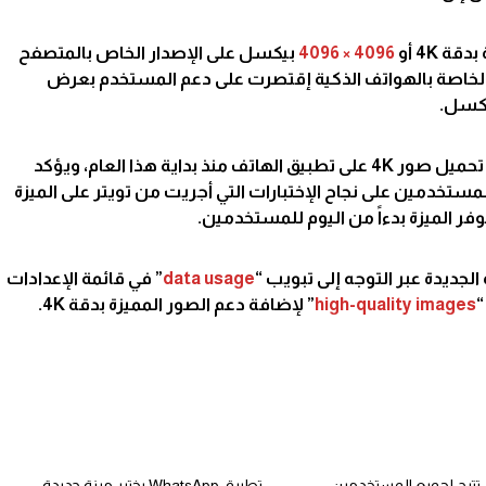
 4K أو
4096 × 4096
بيكسل على الإصدار الخاص بالمتصفح
ات الخاصة بالهواتف الذكية إقتصرت على دعم المستخدم بعرض
كسل.
وكانت شركة تويتر قد بدأت في إختبار تحميل صور 4K على تطبيق الهاتف منذ بداية هذا العام، ويؤكد
مستخدمين على نجاح الإختبارات التي أجريت من تويتر على الميزة
وفر الميزة بدءاً من اليوم للمستخدمين.
لجديدة عبر التوجه إلى تبويب “
data usage
” في قائمة الإعدادات
“
high-quality images
” لإضافة دعم الصور المميزة بدقة 4K.
 تتيح لجميع المستخدمين
تطبيق WhatsApp يختبر ميزة جديدة