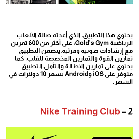
يحتوي هذا التطبيق، الذي أعدته صالة الألعاب
الرياضية Gold’s Gym، على أكثر من 600 تمرين
مع إرشادات صوتية ومرئية.يتضمن التطبيق
تمارين القوة والتمارين المخصصة للقلب، كما
يحتوي على تمارين الإطالة والتأمل.التطبيق
متوفر على iOS وAndroid بسعر 10 دولارات في
الشهر.
Nike Training Club
2 –