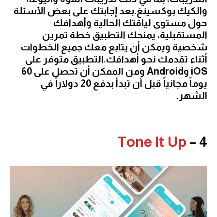
والكيك بوكسينغ.بعد إجابتك على بعض الأسئلة
حول مستوى لياقتك الحالية وأهدافك
المستقبلية، يمنحك التطبيق خطة تمرين
شخصية ويمكن أن يتابع معك جميع الخطوات
أثناء تقدمك نحو أهدافك.التطبيق متوفر على
iOS وAndroid ومن الممكن أن تحصل على 60
يوماً مجانياً قبل أن تبدأ بدفع 20 دولاراً في
الشهر.
Tone It Up
4 –