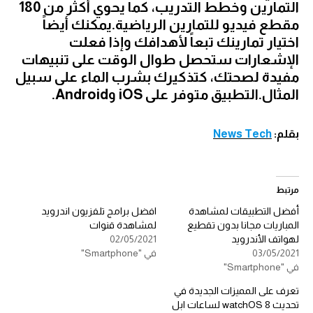
التمارين وخطط التدريب، كما يحوي أكثر من 180
مقطع فيديو للتمارين الرياضية.يمكنك أيضاً
اختيار تمارينك تبعاً لأهدافك وإذا فعلت
الإشعارات ستحصل طوال الوقت على تنبيهات
مفيدة لصحتك، كتذكيرك بشرب الماء على سبيل
المثال.التطبيق متوفر على iOS وAndroid.
بقلم:
News Tech
مرتبط
أفضل التطبيقات لمشاهدة
افضل برامج تلفزيون اندرويد
المباريات مجانا بدون تقطيع
لمشاهدة قنوات
لهواتف الأندرويد
02/05/2021
03/05/2021
في "Smartphone"
في "Smartphone"
تعرف على المميزات الجديدة في
تحديث watchOS 8 لساعات ابل