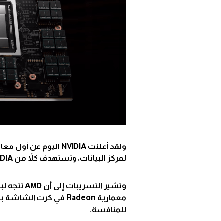
لمركز البيانات، وتستهدف كلاً من NVIDIA وMediaTek منافسة شركة إنتل التي تعرف ببنية
معمارية Radeon في كرت الشاشة بسلاسة، لذا قد تحتاج NVIDIA إلى أجهزة أكثر كفاءة من
للمنافسة.