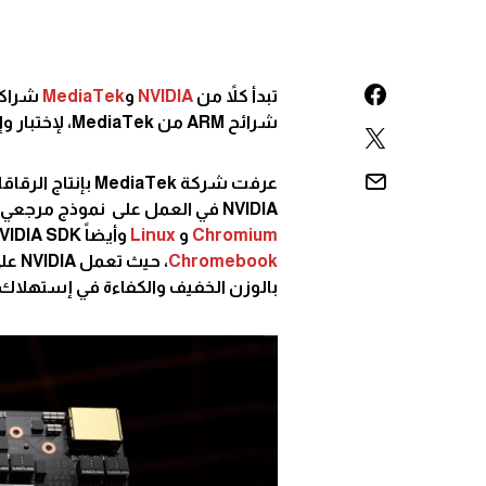
تبدأ كلاً من
NVIDIA
و
MediaTek
شراكة 
شرائح ARM من MediaTek، لإختبار وإستكشاف كفاءة وآداء تقنية NVIDIA مع أجهزة ARM المحمولة.
NVIDIA في العمل على نموذج مرجعي من أجهزة الحاسب المحمول الذي يدعم برمجيات التطوير
Chromium
و
Linux
وأيضاً NVIDIA SDK، حيث تستهدف المنصة الجديدة الجيل القادم من أجهزة
Chromebook
بالوزن الخفيف والكفاءة في إستهلاك 