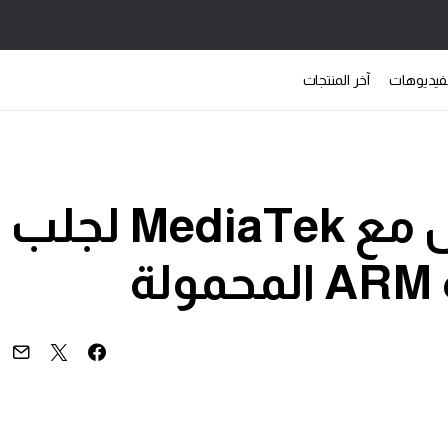
فيديوهات
آخر المنتجات
NVIDIA تبدأ العمل مع MediaTek لجلب