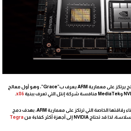
ولقد أعلنت NVIDIA اليوم عن أول معالج يرتكز على معمارية ARM يعرف ب”Grace”، وهو أول معالج
.
x86
وتشير التسريبات إلى أن AMD تتجه لبناء رقاقتها الخاصة التي ترتكز على معمارية ARM، بهدف دمج
Tegra