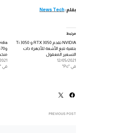
بقلم:
News Tech
مرتبط
NVIDIA تقدم RTX 3050 و 3050 Ti
بتقنية تتبع الأشعة للأجهزة ذات
التسعير المعقول
منخف
/2021
12/05/2021
في "Pc"
في "Pc"
PREVIOUS POST